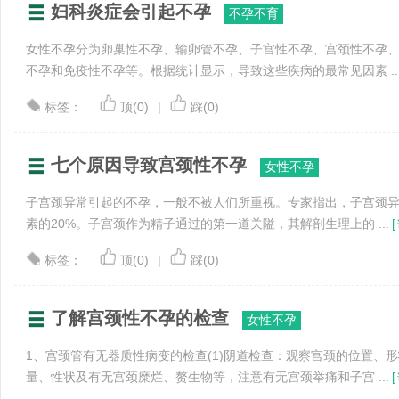
妇科炎症会引起不孕
不孕不育
女性不孕分为卵巢性不孕、输卵管不孕、子宫性不孕、宫颈性不孕
不孕和免疫性不孕等。根据统计显示，导致这些疾病的最常见因素 ..
标签：
顶(0)
|
踩(0)
七个原因导致宫颈性不孕
女性不孕
子宫颈异常引起的不孕，一般不被人们所重视。专家指出，子宫颈
素的20%。子宫颈作为精子通过的第一道关隘，其解剖生理上的 ...
[
标签：
顶(0)
|
踩(0)
了解宫颈性不孕的检查
女性不孕
1、宫颈管有无器质性病变的检查(1)阴道检查：观察宫颈的位置、
量、性状及有无宫颈糜烂、赘生物等，注意有无宫颈举痛和子宫 ...
[