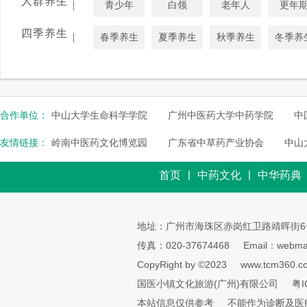
人群养生
|
青少年
白领
老年人
更年
四季养生
|
春季养生
夏季养生
秋季养生
冬季养
合作单位：
中山大学生命科学学院
广州中医药大学中药学院
中
友情链接：
岭南中医药文化博览园
广东省中草药产业协会
中山
|
|
首页
中药文化
中华药典
地址：广州市海珠区赤岗红卫路靖晖街6
传真：020-37674468
Email：webmai
CopyRight by ©2023
www.tcm360.c
国医小镇文化旅游(广州)有限公司
粤I
本站信息仅供参考
不能作为诊断及医