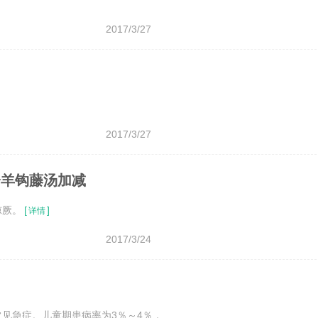
2017/3/27
2017/3/27
羚羊钩藤汤加减
惊厥。
[
]
详情
2017/3/24
见急症。儿童期患病率为3％～4％，