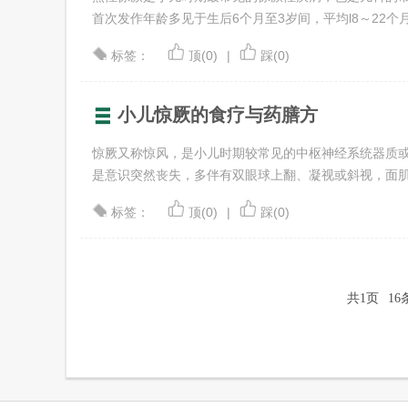
首次发作年龄多见于生后6个月至3岁间，平均l8～22个月 .
标签：
顶(0)
|
踩(0)
小儿惊厥的食疗与药膳方
惊厥又称惊风，是小儿时期较常见的中枢神经系统器质
是意识突然丧失，多伴有双眼球上翻、凝视或斜视，面肌和四
标签：
顶(0)
|
踩(0)
共1页
16