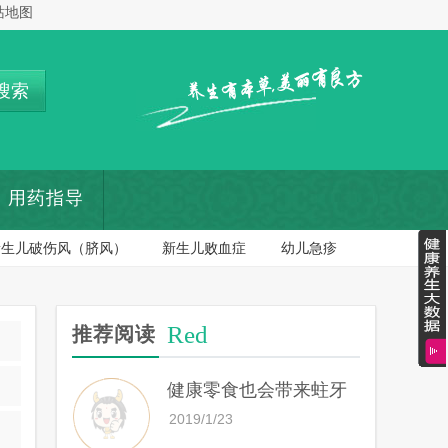
站地图
搜索
用药指导
新生儿破伤风（脐风）
新生儿败血症
幼儿急疹
Red
推荐阅读
健康零食也会带来蛀牙
2019/1/23