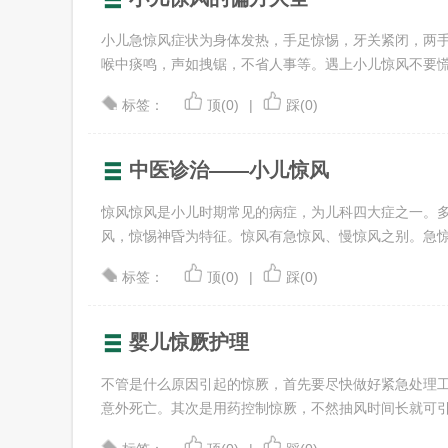
小儿急惊风症状为身体发热，手足惊惕，牙关紧闭，两
喉中痰鸣，声如拽锯，不省人事等。遇上小儿惊风不要慌张，
标签：
顶(0)
|
踩(0)
中医诊治——小儿惊风
惊风惊风是小儿时期常见的病症，为儿科四大症之一。多
风，惊惕神昏为特征。惊风有急惊风、慢惊风之别。急惊风由
标签：
顶(0)
|
踩(0)
婴儿惊厥护理
不管是什么原因引起的惊厥，首先要尽快做好紧急处理
意外死亡。其次是用药控制惊厥，不然抽风时间长就可引起发