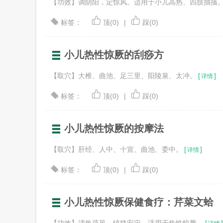
【功效】调阴阳，定惊风。适用于小儿高热、四肢抽搐
标签：
顶(0)
|
踩(0)
小儿热性惊厥的刮痧方
【取穴】大椎、曲池、足三里、阳陵泉、太冲。
[
]
详情
标签：
顶(0)
|
踩(0)
小儿热性惊厥的按摩法
【取穴】肝经、人中、十宣、曲池、委中。
[
]
详情
标签：
顶(0)
|
踩(0)
小儿热性惊厥保健食疗：芹菜文蛤