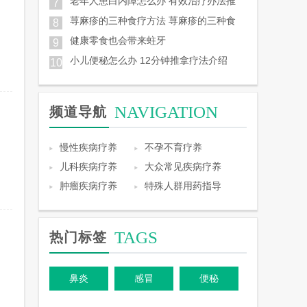
老年人患白内障怎么办 有效治疗办法推
7
荨麻疹的三种食疗方法 荨麻疹的三种食
8
健康零食也会带来蛀牙
9
小儿便秘怎么办 12分钟推拿疗法介绍
10
NAVIGATION
频道导航
慢性疾病疗养
不孕不育疗养
儿科疾病疗养
大众常见疾病疗养
肿瘤疾病疗养
特殊人群用药指导
TAGS
热门标签
鼻炎
感冒
便秘