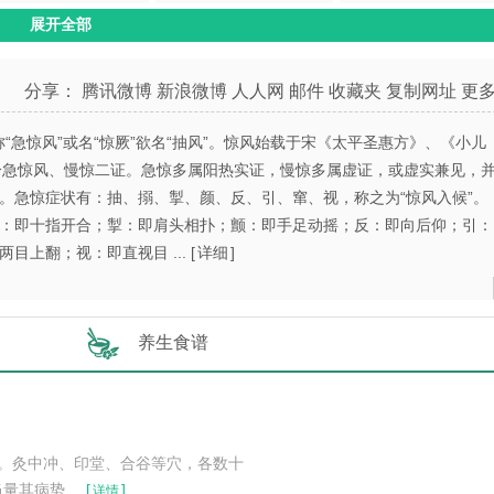
展开全部
夏季热（暑热证）
小儿咳嗽
小儿肺炎
流涎
手足口病
白喉
分享：
腾讯微博
新浪微博
人人网
邮件
收藏夹
复制网址
更
猩红热（丹痧）
病毒性心肌炎
积滞
称“急惊风”或名“惊厥”欲名“抽风”。惊风始载于宋《太平圣惠方》、《小儿
决》分急惊风、慢惊二证。急惊多属阳热实证，慢惊多属虚证，或虚实兼见，
气管炎（急慢性咳嗽）
虫证
腹痛
。急惊症状有：抽、搦、掣、颜、反、引、窜、视，称之为“惊风入候”。
：即十指开合；掣：即肩头相扑；颤：即手足动摇；反：即向后仰；引：
反复性呼吸道感染
小儿肠寄生虫病
小儿泄泻
目上翻；视：即直视目 ... [
详细
]
水肿
自汗盗汗
小儿遗尿
小儿惊风
营养性佝偻病
女童性早熟症
养生食谱
婴儿湿疹（奶癣）
尿布皮炎
黄水疮
咽炎
鹅口疮
口疮
。灸中冲、印堂、合谷等穴，各数十
小儿脑瘫
先天性巨结肠病
小儿屏气发作综合
病势 ...
[
]
详情