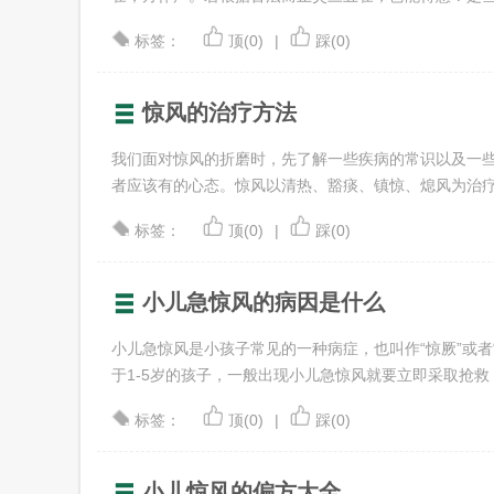
小儿心力衰竭
川崎病
标签：
顶(0)
|
踩(0)
惊风的治疗方法
我们面对惊风的折磨时，先了解一些疾病的常识以及一
者应该有的心态。惊风以清热、豁痰、镇惊、熄风为治疗原则
标签：
顶(0)
|
踩(0)
小儿急惊风的病因是什么
小儿急惊风是小孩子常见的一种病症，也叫作“惊厥”或者
于1-5岁的孩子，一般出现小儿急惊风就要立即采取抢救 .
标签：
顶(0)
|
踩(0)
小儿惊风的偏方大全