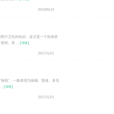
新生儿硬肿症
2018/6/13
些医疗卫生的知识。这才是一个疾病患
。具 ...
[
]
详情
2017/12/1
“抽风”，一般表现为抽搐、昏迷。多见
..
[
]
详情
2017/12/1