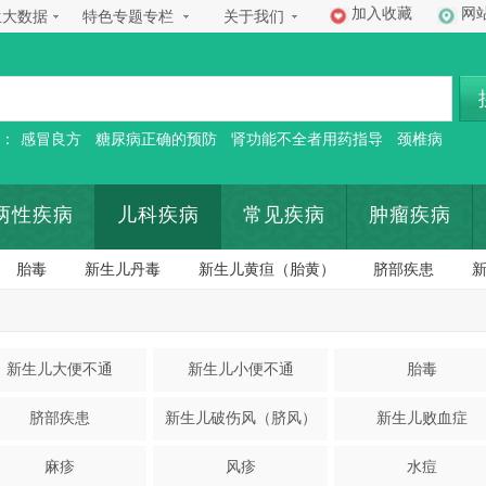
加入收藏
网
生大数据
特色专题专栏
关于我们
：
感冒良方
糖尿病正确的预防
肾功能不全者用药指导
颈椎病
两性疾病
儿科疾病
常见疾病
肿瘤疾病
胎毒
新生儿丹毒
新生儿黄疸（胎黄）
脐部疾患
新生儿大便不通
新生儿小便不通
胎毒
脐部疾患
新生儿破伤风（脐风）
新生儿败血症
麻疹
风疹
水痘