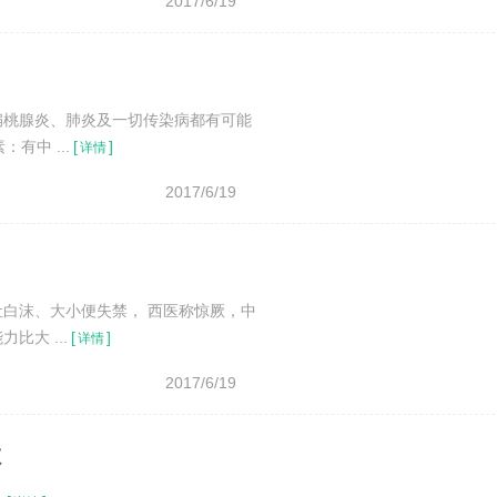
2017/6/19
扁桃腺炎、肺炎及一切传染病都有可能
有中 ...
[
]
详情
2017/6/19
白沫、大小便失禁， 西医称惊厥，中
大 ...
[
]
详情
2017/6/19
敷