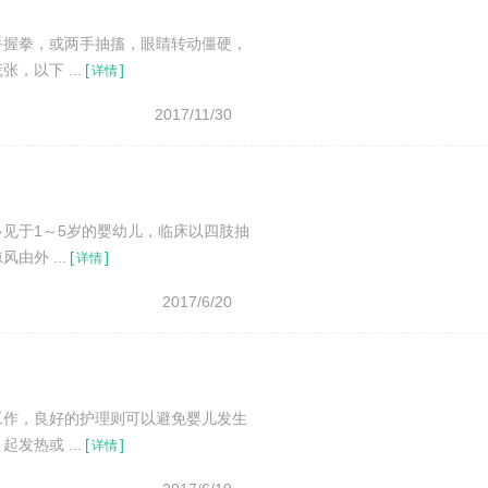
手握拳，或两手抽搐，眼睛转动僵硬，
以下 ...
[
]
详情
2017/11/30
见于1～5岁的婴幼儿，临床以四肢抽
外 ...
[
]
详情
2017/6/20
工作，良好的护理则可以避免婴儿发生
热或 ...
[
]
详情