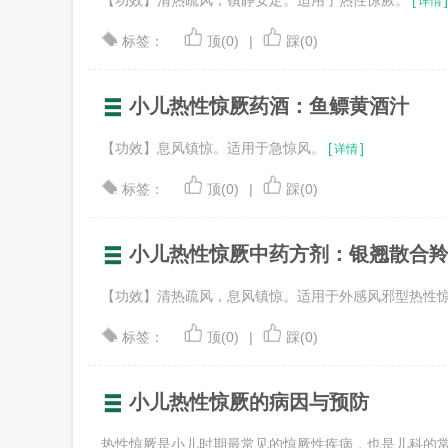
【功效】清热疏风，镇静安定。适用于热性惊厥。
[
]
详情
标签：
顶(0)
|
踩(0)
小儿热性惊厥药酒：鱼鳔黄酒汁
【功效】息风镇惊。适用于急惊风。
[
]
详情
标签：
顶(0)
|
踩(0)
小儿热性惊厥中药方剂：银翘散合
【功效】清热疏风，息风镇惊。适用于外感风邪型热性
标签：
顶(0)
|
踩(0)
小儿热性惊厥的病因与预防
热性惊厥是小儿时期最常见的惊厥性疾病，也是儿科的常