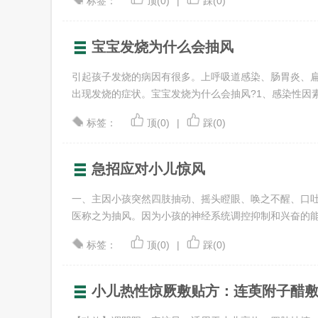
标签：
顶(0)
|
踩(0)
宝宝发烧为什么会抽风
引起孩子发烧的病因有很多。上呼吸道感染、肠胃炎、
出现发烧的症状。宝宝发烧为什么会抽风?1、感染性因素：
标签：
顶(0)
|
踩(0)
急招应对小儿惊风
一、主因小孩突然四肢抽动、摇头瞪眼、唤之不醒、口吐
医称之为抽风。因为小孩的神经系统调控抑制和兴奋的能力比
标签：
顶(0)
|
踩(0)
小儿热性惊厥敷贴方：连萸附子醋