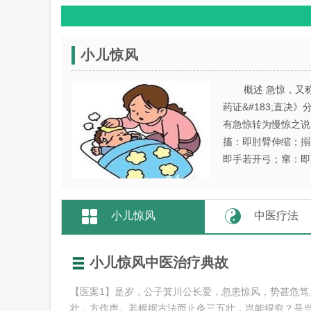
感染）
流行性腮腺炎
脊髓灰质炎（小儿麻痹
症）
百日咳
细菌性痢疾
小儿惊风
呕吐
厌食
概述 急惊，又
药证&#183;直
疳证
传染性单核细胞增多症
支
有急惊转为慢惊之说
（温毒）
搐：即肘臂伸缩；搦
支气管肺炎
小儿哮喘（支气管哮喘）
即手若开弓；窜：即两
小儿磨牙
便秘
紫癜
夜啼
小儿惊风
中医疗法
疮疖
痱子
小儿惊风中医治疗典故
急性结膜炎
扁桃体炎
【医案1】是岁，公子箕川公长爱，忽患惊风，势甚危笃
小儿多动秽语综合征
小儿急性肾炎
壮，方作声。若根据古法而止灸三五壮，岂能得愈？是当量其