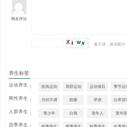
网友评论
看不清，换张图片
养生标签
运动养生
|
疾病运动
局部运动
运动项目
季节运
两性养生
|
月经不调
阳痿
早泄
白带异
人群养生
|
青少年
白领
老年人
更年
四季养生
|
春季养生
夏季养生
秋季养生
冬季养