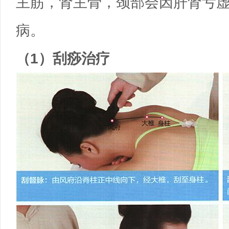
主筋，肾主骨，颈部会因肝肾亏
病。
（1）刮痧治疗