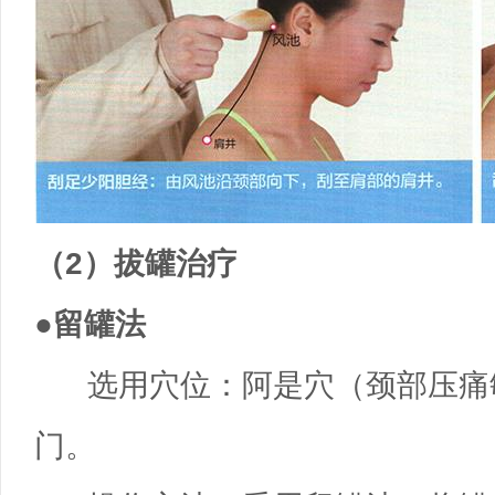
（2）拔罐治疗
●留罐法
选用穴位：阿是穴（颈部压痛
门。