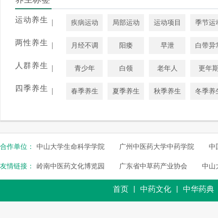
运动养生
|
疾病运动
局部运动
运动项目
季节运
两性养生
|
月经不调
阳痿
早泄
白带异
人群养生
|
青少年
白领
老年人
更年
四季养生
|
春季养生
夏季养生
秋季养生
冬季养
合作单位：
中山大学生命科学学院
广州中医药大学中药学院
中
友情链接：
岭南中医药文化博览园
广东省中草药产业协会
中山
|
|
首页
中药文化
中华药典