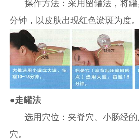
操作方法：采用留罐法，将罐具
分钟，以皮肤出现红色淤斑为度。
●走罐法
选用穴位：夹脊穴、小肠经的
穴。