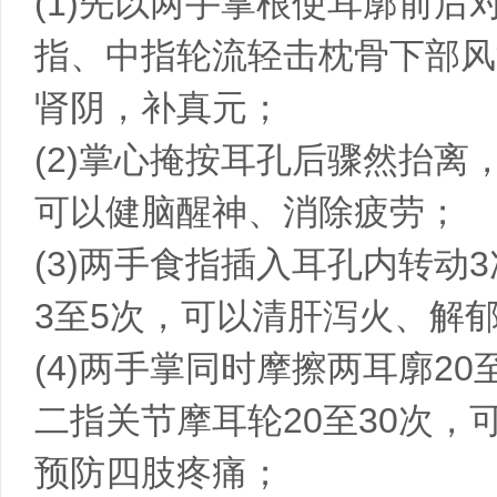
(1)先以两手掌根使耳廓前
指、中指轮流轻击枕骨下部风
肾阴，补真元；
(2)掌心掩按耳孔后骤然抬离
可以健脑醒神、消除疲劳；
(3)两手食指插入耳孔内转动
3至5次，可以清肝泻火、解
(4)两手掌同时摩擦两耳廓2
二指关节摩耳轮20至30次
预防四肢疼痛；