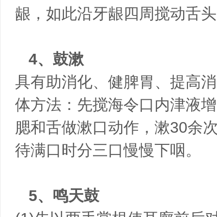
龈，如此沿牙龈四周搅动舌头
4、鼓漱
具有助消化、健脾胃、提高消
体方法：先搅海令口内津液增
腮和舌做漱口动作，漱30余
待满口时分三口慢慢下咽。
5、鸣天鼓