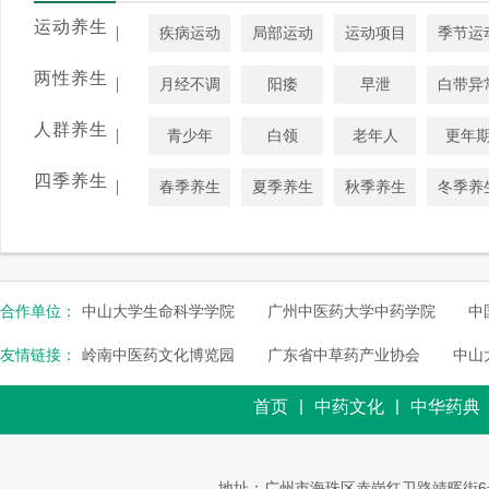
运动养生
|
疾病运动
局部运动
运动项目
季节运
两性养生
|
月经不调
阳痿
早泄
白带异
人群养生
|
青少年
白领
老年人
更年
四季养生
|
春季养生
夏季养生
秋季养生
冬季养
合作单位：
中山大学生命科学学院
广州中医药大学中药学院
中
友情链接：
岭南中医药文化博览园
广东省中草药产业协会
中山
|
|
首页
中药文化
中华药典
地址：广州市海珠区赤岗红卫路靖晖街6