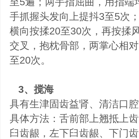
至5遍；两手指屈曲，用指端
手抓握头发向上提抖3至5次
横向按揉20至30次，再按揉
交叉，抱枕骨部，两掌心相对
至20次。
3、搅海
具有生津固齿益肾、清洁口腔
具体方法：舌前部上翘抵上齿
臼齿龈，左下臼齿龈、下门齿