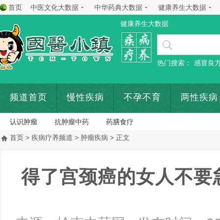
首页
中医文化大数据
中华药典大数据
健康养生大数据
健康养生大数据
热门搜索：
感冒良
频道首页
慢性疾病
不孕不育
两性疾病
认识肿瘤
抗肿瘤中药
药膳食疗
首页
>
疾病疗养频道
>
肿瘤疾病
> 正文
得了宫颈癌的女人不要