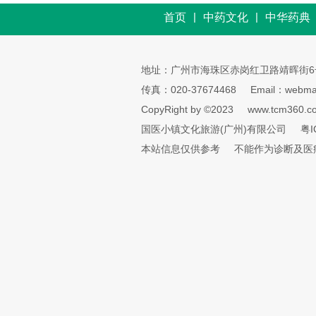
|
|
首页
中药文化
中华药典
地址：广州市海珠区赤岗红卫路靖晖街6
传真：020-37674468
Email：webmai
CopyRight by ©2023
www.tcm360.c
国医小镇文化旅游(广州)有限公司
粤I
本站信息仅供参考
不能作为诊断及医