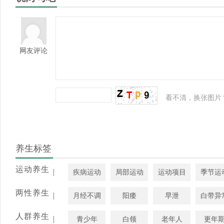
网友评论
看不清，换张图片
养生标签
运动养生
|
疾病运动
局部运动
运动项目
季节运
两性养生
|
月经不调
阳痿
早泄
白带异
人群养生
|
青少年
白领
老年人
更年