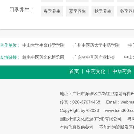
四季养生
|
春季养生
夏季养生
秋季养生
冬季养
合作单位：
中山大学生命科学学院
广州中医药大学中药学院
中
友情链接：
岭南中医药文化博览园
广东省中草药产业协会
中山
|
|
首页
中药文化
中华药典
地址：广州市海珠区赤岗红卫路靖晖街6
传真：020-37674468
Email：webmai
CopyRight by ©2023
www.tcm360.c
国医小镇文化旅游(广州)有限公司
粤I
本站信息仅供参考
不能作为诊断及医