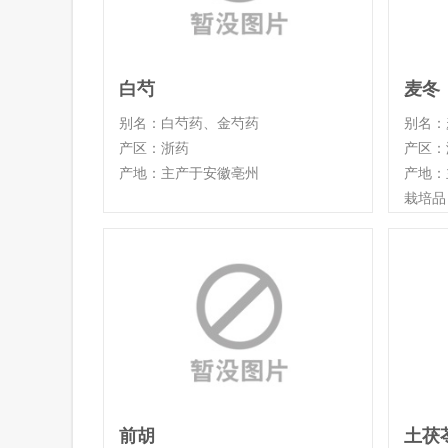
白芍
麦冬
别名：白芍药、金芍药
别名：
产区：浙药
产区：
产地：主产于安徽亳州
产地：
栽培品
前胡
土茯