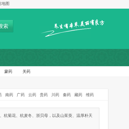
站地图
搜索
蒙药
关药
药
南药
广药
云药
贵药
川药
秦药
藏药
维药
索、杭菊花、杭麦冬、浙贝母，以及山茱萸、温厚朴天