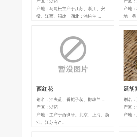
产区：浙药
产区：
产地：马尾松主产于江苏、浙江、安
产地：
徽、江西、福建、湖北；油松主 ...
地；香
西红花
延胡
别名：洎夫蓝、番栀子蕊、撒馥兰 ...
别名：
产区：浙药
产区：
产地：主产于西班牙。北京、上海、浙
产地：
江、江苏有产。