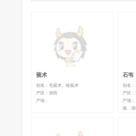
莪术
石韦
别名：毛莪术、桂莪术
别名：
产区：浙药
产区：
产地：
产地：
南、湖