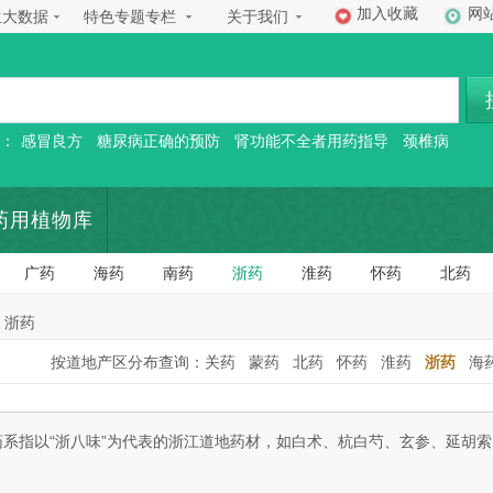
加入收藏
网
生大数据
特色专题专栏
关于我们
：
感冒良方
糖尿病正确的预防
肾功能不全者用药指导
颈椎病
药用植物库
广药
海药
南药
浙药
淮药
怀药
北药
 浙药
按道地产区分布查询：
关药
蒙药
北药
怀药
淮药
浙药
海
药系指以“浙八味”为代表的浙江道地药材，如白术、杭白芍、玄参、延胡