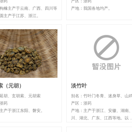
浙药
产区：浙药
枸橼主产于云南、广西、四川等
产地：我国各地均产。
圆主产于江苏、浙江。
索（元胡）
淡竹叶
延胡、玄胡索、元胡索
别名：竹叶门冬青、迷身草、山鸡 .
浙药
产区：浙药
主产于浙江东阳、磐安。
产地：主产于浙江、安徽、湖南
川、湖北、广东、江西等地。以 ..