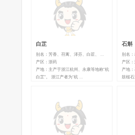
白芷
石斛
别名：芳香、苻蓠、泽芬、白茞、 ...
别名：
产区：浙药
产区：
产地：主产于浙江杭州、永康等地称“杭
产地：
白芷”。 浙江产者为“杭 ...
鼓槌石