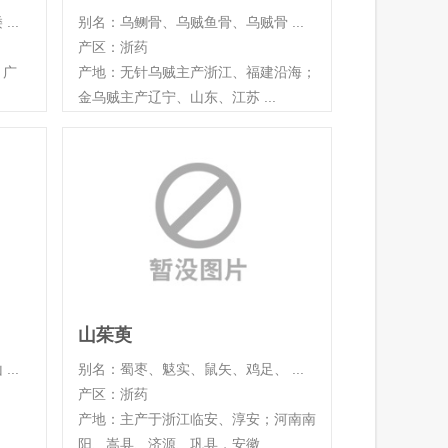
..
别名：乌鲗骨、乌贼鱼骨、乌贼骨 ...
产区：浙药
、广
产地：无针乌贼主产浙江、福建沿海；
金乌贼主产辽宁、山东、江苏 ...
山茱萸
..
别名：蜀枣、鬾实、鼠矢、鸡足、 ...
产区：浙药
产地：主产于浙江临安、淳安；河南南
阳、嵩县、济源、巩县，安徽 ...