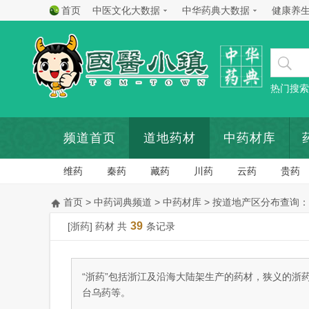
首页
中医文化大数据
中华药典大数据
健康养
热门搜索
频道首页
道地药材
中药材库
维药
秦药
藏药
川药
云药
贵药
首页
>
中药词典频道
>
中药材库
> 按道地产区分布查询：
39
[浙药] 药材 共
条记录
“浙药”包括浙江及沿海大陆架生产的药材，狭义的浙
台乌药等。