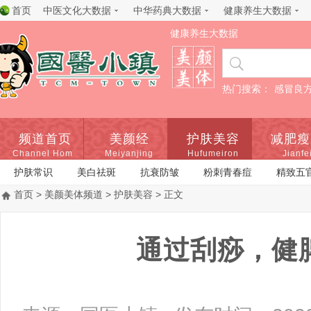
首页
中医文化大数据
中华药典大数据
健康养生大数据
健康养生大数据
热门搜索：
感冒良
频道首页
美颜经
护肤美容
减肥瘦
Channel Home
Meiyanjing
Hufumeiron
Jianfe
护肤常识
美白祛斑
抗衰防皱
粉刺青春痘
精致五
首页
>
美颜美体频道
>
护肤美容
> 正文
通过刮痧，健