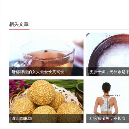
相关文章
肝郁脾虚的女人最爱长黄褐斑
皮肤干燥，光补永是
淮山肉麻圆
刮痧祛湿热，不长痘