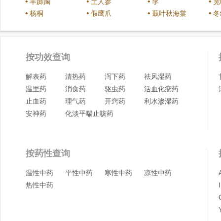
•
•
•
•
羊踯躅
土人参
李
宽
•
•
•
•
杨桐
假鹰爪
蕺叶秋海棠
冬
按功效查询
解表药
清热药
泻下药
祛风湿药
温里药
消食药
驱虫药
活血化瘀药
止血药
理气药
开窍药
利水渗湿药
安神药
化淡平喘止咳药
按药性查询
温性中药
平性中药
寒性中药
凉性中药
热性中药
I