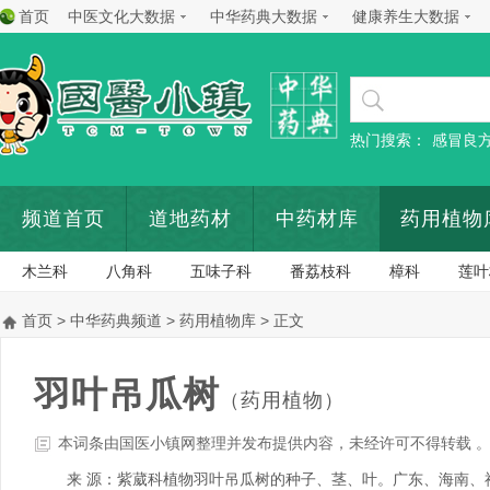
首页
中医文化大数据
中华药典大数据
健康养生大数据
热门搜索：
感冒良
频道首页
道地药材
中药材库
药用植物
木兰科
八角科
五味子科
番荔枝科
樟科
莲叶
首页
>
中华药典频道
>
药用植物库
> 正文
羽叶吊瓜树
（药用植物）
本词条由国医小镇网整理并发布提供内容，未经许可不得转载 
来 源：紫葳科植物羽叶吊瓜树的种子、茎、叶。广东、海南、