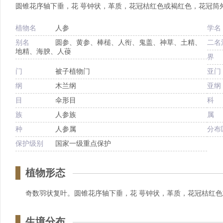
圆锥花序轴下垂，花 萼钟状，革质，花冠桔红色或褐红色，花冠筒
植物名
人参
学名
别名
圆参、黄参、棒槌、人衔、鬼盖、神草、土精、
二名
地精、海腴、人葠
界
门
被子植物门
亚门
纲
木兰纲
亚纲
目
伞形目
科
族
人参族
属
种
人参属
分布
保护级别
国家一级重点保护
植物形态
奇数羽状复叶。圆锥花序轴下垂，花 萼钟状，革质，花冠桔红
生境分布