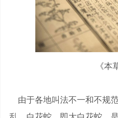
《本
由于各地叫法不一和不规
乱。白花蛇，即大白花蛇，