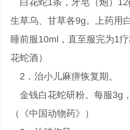
白花蛇1条，牙皂（炮）1
生草乌、甘草各9g。上药用白
睡前服10ml，直至服完为1
花蛇酒）
2．治小儿麻痹恢复期。
金钱白花蛇研粉。每服3g
（《中国动物药》）