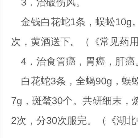
3．治破伤风。
金钱白花蛇1条，蜈蚣10g
次，黄酒送下。（《常见药
4．治食管癌，胃癌，肝癌
白花蛇3条，全蝎90g，蜈蚣
7g，斑蝥30个。共研细末
2次，分30次服完。（《湖