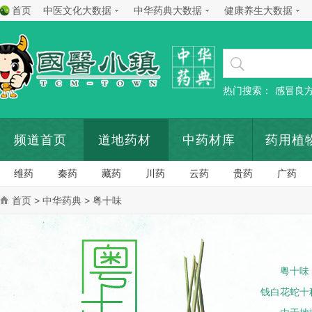
首页
中医文化大数据
中华药典大数据
健康养生大数据
热门搜索：
感冒良
频道首页
道地药材
中药材库
药用植
维药
秦药
藏药
川药
云药
贵药
广药
首页
>
中华药典
> 粤十味
粤十味
钱白花蛇十