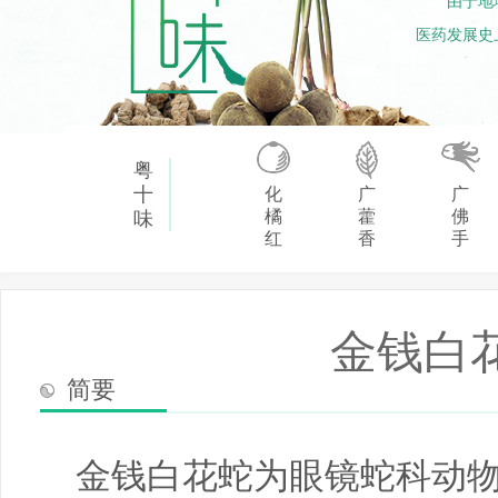
由于地
医药发展史
粤
十
化
广
广
橘
藿
佛
味
红
香
手
金钱白
简要
金钱白花蛇为眼镜蛇科动