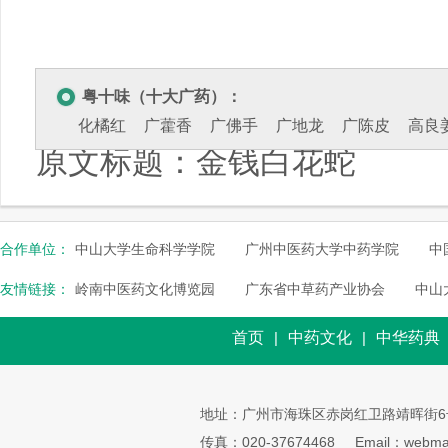
粤十味（十大广药）：
化橘红
广藿香
广佛手
广地龙
广陈皮
高良
原文标题：
金钱白花蛇
合作单位：
中山大学生命科学学院
广州中医药大学中药学院
中
友情链接：
岭南中医药文化博览园
广东省中草药产业协会
中山
首页
|
中药文化
|
中华药典
地址：广州市海珠区赤岗红卫路靖晖街6
传真：020-37674468
Email：webmai