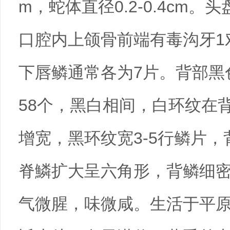
m，蛇体直径0.2-0.4cm
口腔内上颌骨前端有毒沟牙1
下唇鳞通常各为7片。背部黑
58个，黑白相间，白环纹在背
增宽，黑环纹宽3-5行鳞片
脊鱗扩大呈六角形，背鳞细密
气微腥，味微咸。生活于平