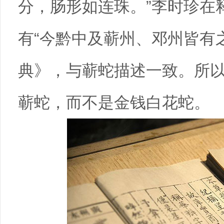
分，肠形如连珠。”李时珍在
有“今黔中及蕲州、邓州皆有
典》，与蕲蛇描述一致。所以
蕲蛇，而不是金钱白花蛇。