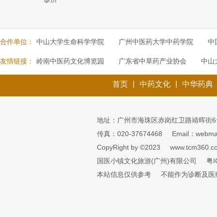
合作单位：
中山大学生命科学学院
广州中医药大学中药学院
中
友情链接：
岭南中医药文化博览园
广东省中草药产业协会
中山
|
|
首页
中药文化
中华药典
地址：广州市海珠区赤岗红卫路靖晖街6
传真：020-37674468
Email：webmai
CopyRight by ©2023
www.tcm360.c
国医小镇文化旅游(广州)有限公司
粤I
本站信息仅供参考
不能作为诊断及医