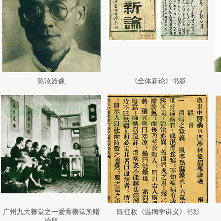
陈汝器像
《全体新论》书影
广州九大善堂之一爱育善堂所赠
陈任枚《温病学讲义》书影
诊所