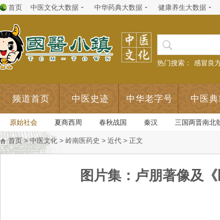
首页
中医文化大数据
中华药典大数据
健康养生大数据
热门搜索：
感冒良
频道首页
中医史迹
中华老字号
中医典
原始社会
夏商西周
春秋战国
秦汉
三国两晋南北
首页
>
中医文化
>
岭南医药史
>
近代
> 正文
图片集：卢朋著像及《