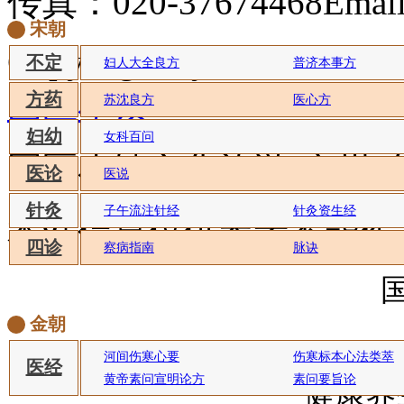
传真：020-37674468
Emai
宋朝
CopyRight by ©2023
www.
不定
妇人大全良方
普济本事方
国医小镇
方药
苏沈良方
医心方
妇幼
女科百问
国医小镇文化旅游(广州)
医论
医说
针灸
子午流注针经
针灸资生经
本站信息仅供参考
不能作
四诊
察病指南
脉诀
金朝
河间伤寒心要
伤寒标本心法类萃
医经
黄帝素问宣明论方
素问要旨论
健康养