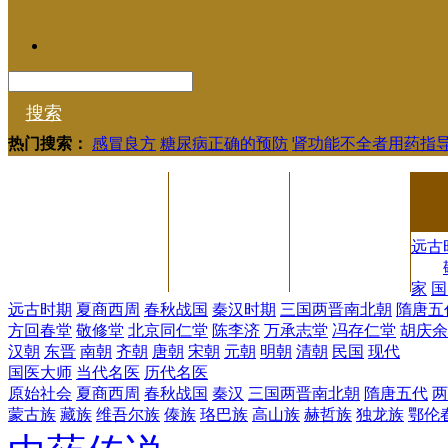
搜索
热门搜索：
感冒良方
糖尿病正确的预防
肾功能不全者用药指
远古
家
国
远古时期
夏商西周
春秋战国
秦汉时期
三国两晋南北朝
隋唐五
方回春堂
敬修堂
北京同仁堂
陈李济
万承志堂
冯存仁堂
胡庆余
汉朝
东晋
南朝
齐朝
唐朝
宋朝
元朝
明朝
清朝
民国
现代
国医大师
当代名医
历代名医
原始社会
夏商西周
春秋战国
秦汉
三国两晋南北朝
隋唐五代
两
蒙古族
藏族
维吾尔族
傣族
珞巴族
高山族
赫哲族
独龙族
鄂伦