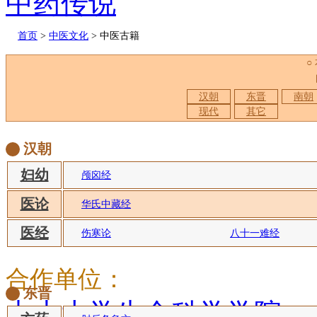
中药传说
首页
>
中医文化
> 中医古籍
○
汉朝
东晋
南朝
现代
其它
汉朝
妇幼
颅囟经
医论
华氏中藏经
医经
伤寒论
八十一难经
合作单位：
东晋
中山大学生命科学学院