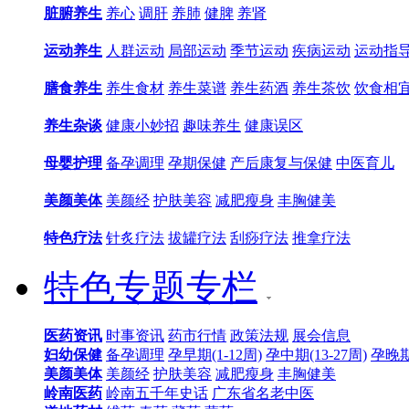
脏腑养生
养心
调肝
养肺
健脾
养肾
运动养生
人群运动
局部运动
季节运动
疾病运动
运动指
膳食养生
养生食材
养生菜谱
养生药酒
养生茶饮
饮食相
养生杂谈
健康小妙招
趣味养生
健康误区
母婴护理
备孕调理
孕期保健
产后康复与保健
中医育儿
美颜美体
美颜经
护肤美容
减肥瘦身
丰胸健美
特色疗法
针炙疗法
拔罐疗法
刮痧疗法
推拿疗法
特色专题专栏
医药资讯
时事资讯
药市行情
政策法规
展会信息
妇幼保健
备孕调理
孕早期(1-12周)
孕中期(13-27周)
孕晚期(
美颜美体
美颜经
护肤美容
减肥瘦身
丰胸健美
岭南医药
岭南五千年史话
广东省名老中医