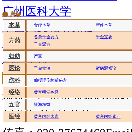
广州医科大学
唐朝
中国药文化研究会
本草
食疗本草
新修本草
备急千金要方
千金宝要
广东省从化市人民政府
方药
千金翼方
国医小镇
妇幼
产宝
医论
千金食治
诸病源候论
首页
|
中药文化
|
中华药典
|
膳食养生
|
伤科
仙授理伤续断秘方
经络
地址：广州市海珠区赤岗
黄帝明堂灸经
五官
银海精微
13250521771 杨生
医经
黄帝内经太素
黄帝内经素问