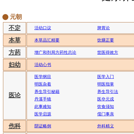
元朝
不定
活幼口议
脾胃论
本草
本草品汇精要
饮膳正要
方药
增广和剂局方药性总论
世医得效方
妇幼
活幼心书
医学纲目
医学入门
明医杂着
明医指掌
养生导引秘籍
养生导引法
医论
丹溪手镜
医垒元戎
此事难知
饮食须知
医学启源
儒门事亲
伤科
阴证略例
外科精义