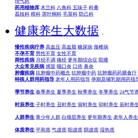
理气药
药用植物库
木兰科
八角科
五味子
科番
荔枝科
樟科
莲叶桐科
毛茛科
防己科
健康养生大数据
慢性疾病疗养
高血压
高血脂
糖尿病
颈椎病
不孕不育
男性不育
女性不育
两性疾病
月经不调
痛经
更年期综合症
阳痿
大众常见疾病
感冒
咽口炎
口疮
鼻炎
肿瘤疾病
抗肿瘤中药概念
抗肿瘤中药
抗肿瘤药药膳食疗
特殊人群用药指导
老年人用药指导
孕期及哺乳期用药指
季节养生
春季养生
夏季养生
秋季养生
冬季养生
24气节
时辰养生
子时养生
丑时养生
寅时养生
卯时养生
辰时养
人群养生
青少年人群
白领层养生
更年期养生
老年人养生
体质养生
平和质
气虚质
阳虚质
阴虚质
湿热质