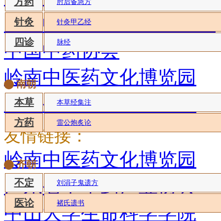
方药
肘后备急方
广州中医药大学中药学院
针灸
针灸甲乙经
四诊
脉经
中国中药协会
岭南中医药文化博览园
南朝
广东省中草药产业协会
本草
本草经集注
方药
雷公炮炙论
友情链接：
岭南中医药文化博览园
齐朝
广东省中草药产业协会
不定
刘涓子鬼遗方
医论
褚氏遗书
中山大学生命科学学院