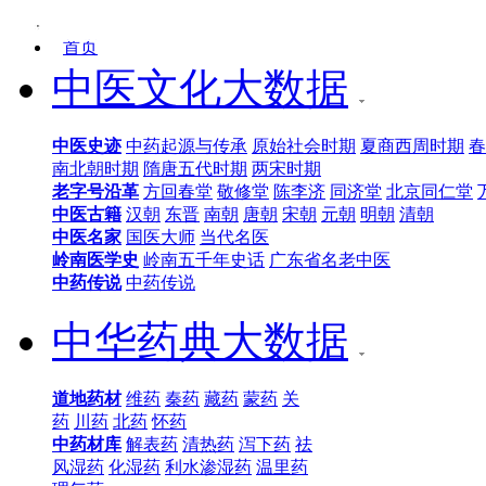
中华老字号
岭南医学史
频道首页
中医史迹
中医典籍
中医名家
民族医药
中药传说
首页
中医文化大数据
中医史迹
中药起源与传承
原始社会时期
夏商西周时期
春
南北朝时期
隋唐五代时期
两宋时期
老字号沿革
方回春堂
敬修堂
陈李济
同济堂
北京同仁堂
中医古籍
汉朝
东晋
南朝
唐朝
宋朝
元朝
明朝
清朝
中医名家
国医大师
当代名医
岭南医学史
岭南五千年史话
广东省名老中医
中药传说
中药传说
中华药典大数据
道地药材
维药
秦药
藏药
蒙药
关
药
川药
北药
怀药
中药材库
解表药
清热药
泻下药
祛
风湿药
化湿药
利水渗湿药
温里药