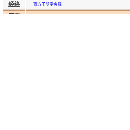
经络
西方子明堂灸经
五官
原机启微
针灸
针经指南
针经节要
医案
丹溪治法心要
医经
刘河间伤寒医鉴
敖氏伤寒金镜录
四诊
诊家枢要
明朝
证治准绳·女科
证治准绳·幼科
慈幼新书
妇人规
不定
幼科发挥
幼科折衷
幼科证治准绳
女科证治准绳