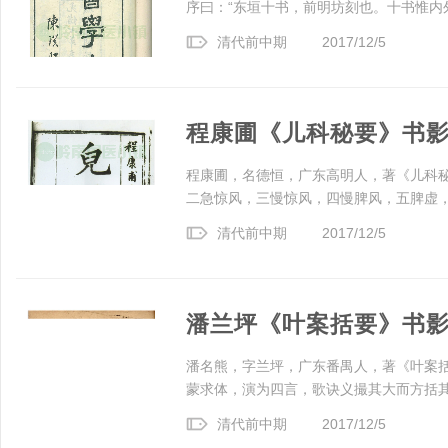
序曰：“东垣十书，前明坊刻也。十书惟内外
清代前中期
2017/12/5
程康圃《儿科秘要》书
程康圃，名德恒，广东高明人，著《儿科秘
二急惊风，三慢惊风，四慢脾风，五脾虚，六
清代前中期
2017/12/5
潘兰坪《叶案括要》书
潘名熊，字兰坪，广东番禺人，著《叶案
蒙求体，演为四言，歌诀义撮其大而方括其全
清代前中期
2017/12/5