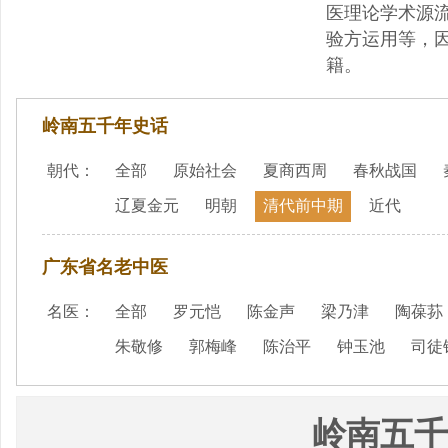
医理论学术源
验方运用等，
籍。
岭南五千年史话
朝代：
全部
原始社会
夏商西周
春秋战国
辽夏金元
明朝
清代前中期
近代
广东省名老中医
名医：
全部
罗元恺
陈金声
梁乃津
陶葆荪
朱敬修
郭梅峰
陈治平
钟玉池
司徒
岭南五千