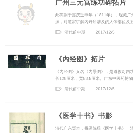
广州三元宫练功碑拓片
此碑刻于嘉庆壬申年（1811年），现藏
源，对道家讲解内丹所涉及的人体部位及五脏
清代前中期
2017/12/5
《内经图》拓片
《内经图》又名《内景图》，是道教对内
长128厘米，宽53.5厘米。广东中医药博
清代前中期
2017/12/5
《医学十书》书影
清代广东槧本，番禺陈璞《医学十书》，清