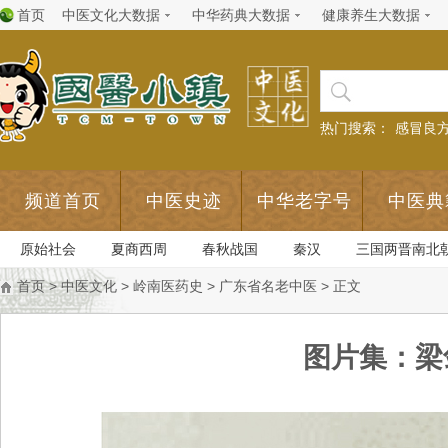
首页
中医文化大数据
中华药典大数据
健康养生大数据
热门搜索：
感冒良
频道首页
中医史迹
中华老字号
中医典
原始社会
夏商西周
春秋战国
秦汉
三国两晋南北
首页
>
中医文化
>
岭南医药史
>
广东省名老中医
> 正文
图片集：梁