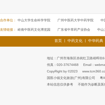
合作单位：
中山大学生命科学学院
广州中医药大学中药学院
中
友情链接：
岭南中医药文化博览园
广东省中草药产业协会
中山
|
|
首页
中药文化
中华药典
地址：广州市海珠区赤岗红卫路靖晖街6
传真：020-37674468
Email：webmai
CopyRight by ©2023
www.tcm360.c
国医小镇文化旅游(广州)有限公司
粤I
本站信息仅供参考
不能作为诊断及医