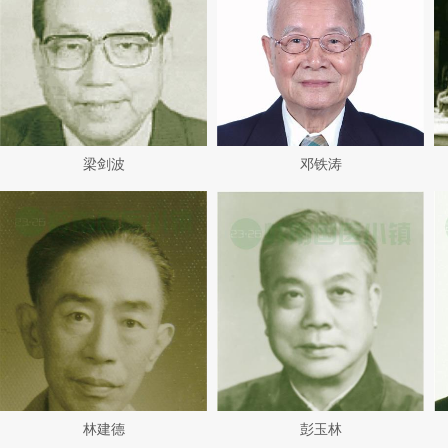
梁剑波
邓铁涛
林建德
彭玉林