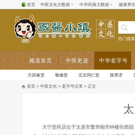
首页
中医文化大数据
中华药典大数据
健康养
热门搜索
频道首页
中医史迹
中华老字号
方回春堂
敬修堂
北京同仁堂
陈李济
首页
>
中医文化
>
老字号沿革
> 正文
太
大宁堂药店位于太原市繁华闹市钟楼街西段