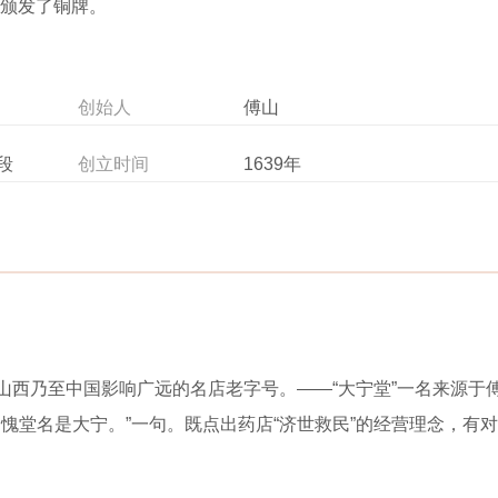
并颁发了铜牌。
创始人
傅山
段
创立时间
1639年
是山西乃至中国影响广远的名店老字号。——“大宁堂”一名来源于
愧堂名是大宁。”一句。既点出药店“济世救民”的经营理念，有对