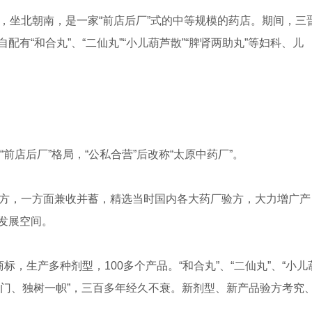
，坐北朝南，是一家“前店后厂”式的中等规模的药店。期间，三
有“和合丸”、“二仙丸”“小儿葫芦散”“脾肾两助丸”等妇科、儿
前店后厂”格局，“公私合营”后改称“太原中药厂”。
良方，一方面兼收并蓄，精选当时国内各大药厂验方，大力增广产
发展空间。
标，生产多种剂型，100多个产品。“和合丸”、“二仙丸”、“小儿
出名门、独树一帜”，三百多年经久不衰。新剂型、新产品验方考究