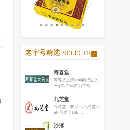
老字号精选
SELECTED
>
寿春堂
寿春堂是清末年间成立的
一家以中药材为主营 ...
九芝堂
傅
九芝堂，前身“劳九芝堂药
铺”创建于165 ...
沙溪