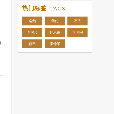
热门标签
TAGS
扁鹊
华佗
葛洪
李时珍
孙思邈
太医院
有
薜己
张仲景