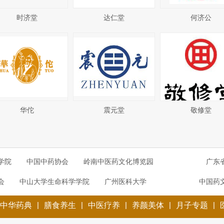
时济堂
达仁堂
何济公
华佗
震元堂
敬修堂
学院
中国中药协会
岭南中医药文化博览园
广东
会
中山大学生命科学学院
广州医科大学
中国药
|
|
|
|
|
中华药典
膳食养生
中医疗养
养颜美体
月子专题