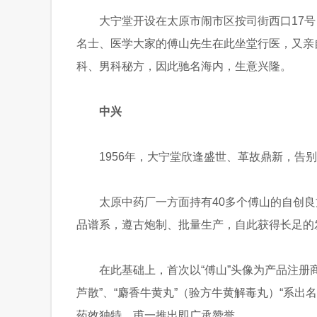
大宁堂开设在太原市闹市区按司街西口17号
名士、医学大家的傅山先生在此坐堂行医，又亲自配
科、男科秘方，因此驰名海内，生意兴隆。
中兴
1956年，大宁堂欣逢盛世、革故鼎新，告别“
太原中药厂一方面持有40多个傅山的自创
品谱系，遵古炮制、批量生产，自此获得长足的
在此基础上，首次以“傅山”头像为产品注册商
芦散”、“麝香牛黄丸”（验方牛黄解毒丸）“系
药效独特，甫一推出即广承赞誉。