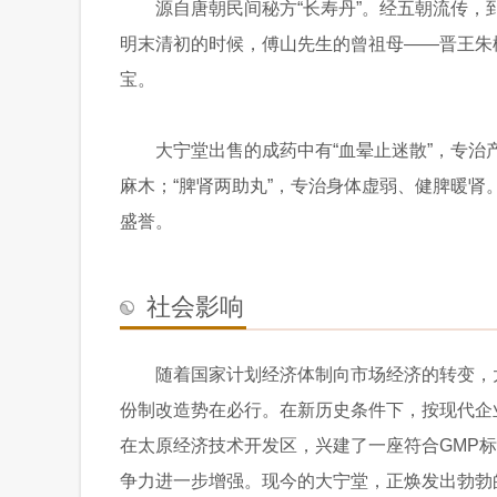
源自唐朝民间秘方“长寿丹”。经五朝流传，
明末清初的时候，傅山先生的曾祖母——晋王朱
宝。
大宁堂出售的成药中有“血晕止迷散”，专治产
麻木；“脾肾两助丸”，专治身体虚弱、健脾暖
盛誉。
社会影响
随着国家计划经济体制向市场经济的转变，
份制改造势在必行。在新历史条件下，按现代企
在太原经济技术开发区，兴建了一座符合GMP
争力进一步增强。现今的大宁堂，正焕发出勃勃