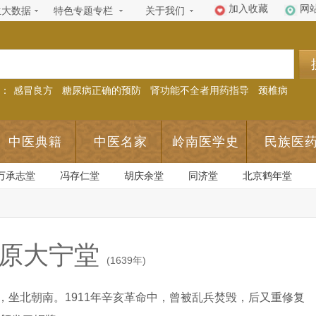
加入收藏
网
生大数据
特色专题专栏
关于我们
：
感冒良方
糖尿病正确的预防
肾功能不全者用药指导
颈椎病
中医典籍
中医名家
岭南医学史
民族医
万承志堂
冯存仁堂
胡庆余堂
同济堂
北京鹤年堂
原大宁堂
(1639年)
，坐北朝南。1911年辛亥革命中，曾被乱兵焚毁，后又重修复