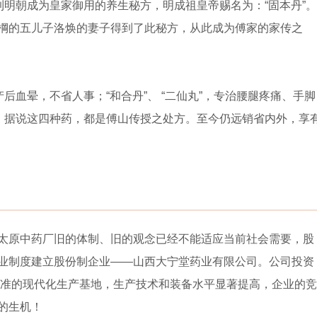
到明朝成为皇家御用的养生秘方，明成祖皇帝赐名为：“固本丹”。
棡的五儿子洛焕的妻子得到了此秘方，从此成为傅家的家传之
后血晕，不省人事；“和合丹”、 “二仙丸”，专治腰腿疼痛、手脚
肾。据说这四种药，都是傅山传授之处方。至今仍远销省内外，享
太原中药厂旧的体制、旧的观念已经不能适应当前社会需要，股
业制度建立股份制企业——山西大宁堂药业有限公司。公司投资
标准的现代化生产基地，生产技术和装备水平显著提高，企业的竞
的生机！