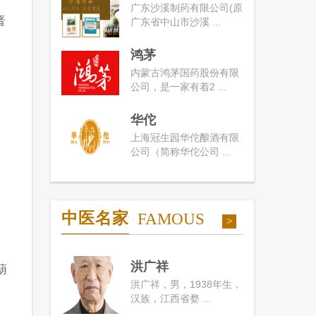
广东沙溪制药有限公司(原
晋
广东省中山市沙溪 ...
鸿茅
内蒙古鸿茅国药股份有限
公司，是一家有着2 ...
华佗
上海冠生园华佗酿酒有限
公司（简称华佗公司 ...
中医名家
FAMOUS
>
洪广祥
葫
洪广祥，男，1938年生，
、
汉族，江西省婺 ...