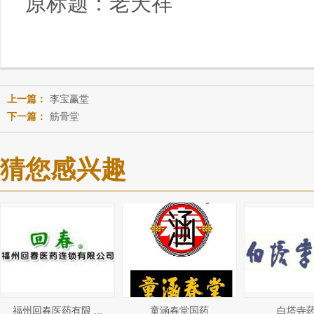
原标题：
老天祥
上一篇：
李宝赢堂
下一篇：
筋骨堂
猜您感兴趣
福州回春医药有限 ...
童涵春堂国药
白塔寺