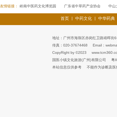
友情链接：
岭南中医药文化博览园
广东省中草药产业协会
中山
|
|
首页
中药文化
中华药典
地址：广州市海珠区赤岗红卫路靖晖街6
传真：020-37674468
Email：webmai
CopyRight by ©2023
www.tcm360.c
国医小镇文化旅游(广州)有限公司
粤I
本站信息仅供参考
不能作为诊断及医