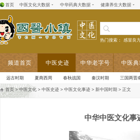
首页
中医文化大数据
中华药典大数据
健康养生大数据
热门搜索：
感冒良
频道首页
中医史迹
中华老字号
中医典
远古时期
夏商西周
春秋战国
秦汉时期
三国两晋
首页
>
中医文化
>
中医史迹
>
中医文化事迹
>
新中国时期
> 正文
中华中医文化事