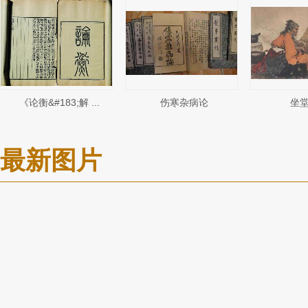
《论衡&#183;解 ...
伤寒杂病论
坐
最新图片