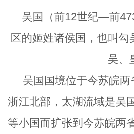
吴国（前12世纪―前4
区的姬姓诸侯国，也叫勾
吴、
吴国国境位于今苏皖两省
浙江北部，太湖流域是吴
等小国而扩张到今苏皖两