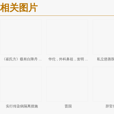
相关图片
《崔氏方》载有白降丹 ...
华佗，外科鼻祖，发明 ...
私立慈善医院
实行传染病隔离措施
晋国
辞官