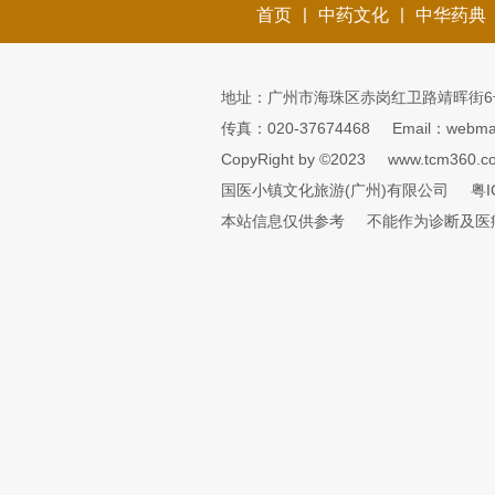
|
|
首页
中药文化
中华药典
地址：广州市海珠区赤岗红卫路靖晖街6
传真：020-37674468
Email：webmai
CopyRight by ©2023
www.tcm360.c
国医小镇文化旅游(广州)有限公司
粤I
本站信息仅供参考
不能作为诊断及医