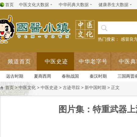
首页
中医文化大数据
中华药典大数据
健康养生大数据
热门搜索：
感冒良
频道首页
中医史迹
中华老字号
中医典
远古时期
夏商西周
春秋战国
秦汉时期
三国两晋
首页
>
中医文化
>
中医史迹
>
古迹寻踪
>
新中国时期
> 正文
图片集：特重武器上