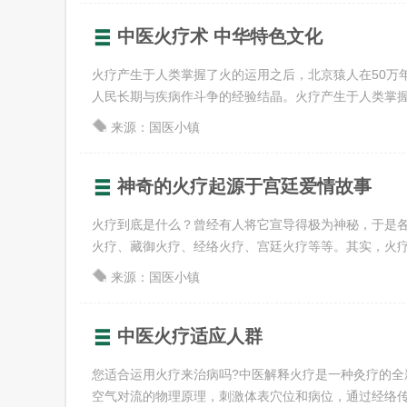
中医火疗术 中华特色文化
火疗产生于人类掌握了火的运用之后，北京猿人在50万
人民长期与疾病作斗争的经验结晶。火疗产生于人类掌握了火
来源：国医小镇
神奇的火疗起源于宫廷爱情故事
火疗到底是什么？曾经有人将它宣导得极为神秘，于是
火疗、藏御火疗、经络火疗、宫廷火疗等等。其实，火疗所谓
来源：国医小镇
中医火疗适应人群
您适合运用火疗来治病吗?中医解释火疗是一种灸疗的全
空气对流的物理原理，刺激体表穴位和病位，通过经络传导，