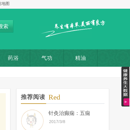
站地图
搜索
药浴
气功
精油
Red
推荐阅读
针灸治癫痫：五痫
2017/3/8