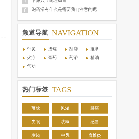
下廉穴→调理肠胃
7
泡药浴有什么是需要我们注意的呢
8
NAVIGATION
频道导航
针炙
拔罐
刮痧
推拿
火疗
膏药
药浴
精油
气功
TAGS
热门标签
落枕
风湿
腰痛
失眠
咳嗽
感冒
发烧
中风
肩椎炎