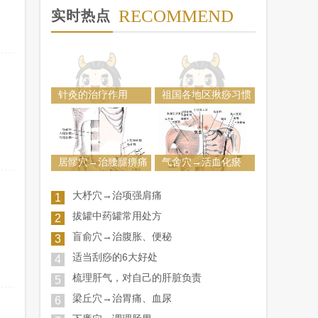
RECOMMEND
实时热点
针灸的治疗作用
祖国各地区揪痧习惯
...
居髎穴→治腰腿痹痛
气舍穴→活血化瘀
大杼穴→治项强肩痛
1
拔罐中药罐常用处方
2
盲俞穴→治腹胀、便秘
3
适当刮痧的6大好处
4
梳理肝气，对自己的肝脏负责
5
梁丘穴→治胃痛、血尿
6