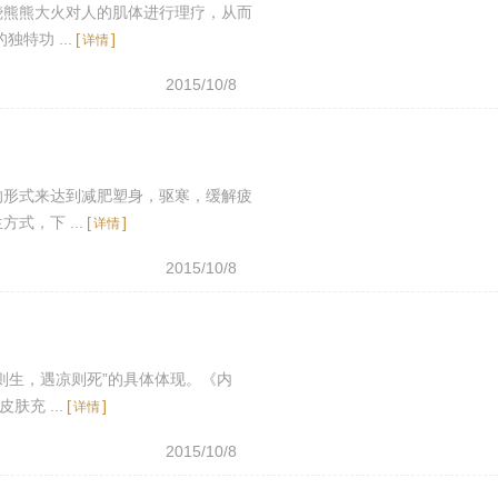
烧熊熊大火对人的肌体进行理疗，从而
特功 ...
[
]
详情
2015/10/8
的形式来达到减肥塑身，驱寒，缓解疲
，下 ...
[
]
详情
2015/10/8
则生，遇凉则死”的具体体现。《内
充 ...
[
]
详情
2015/10/8