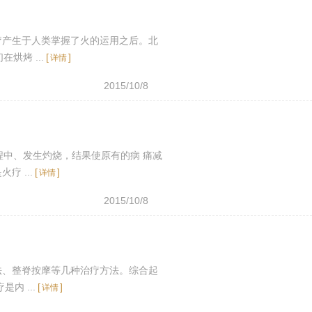
疗产生于人类掌握了火的运用之后。北
烘烤 ...
[
]
详情
2015/10/8
程中、发生灼烧，结果使原有的病 痛减
 ...
[
]
详情
2015/10/8
法、整脊按摩等几种治疗方法。综合起
内 ...
[
]
详情