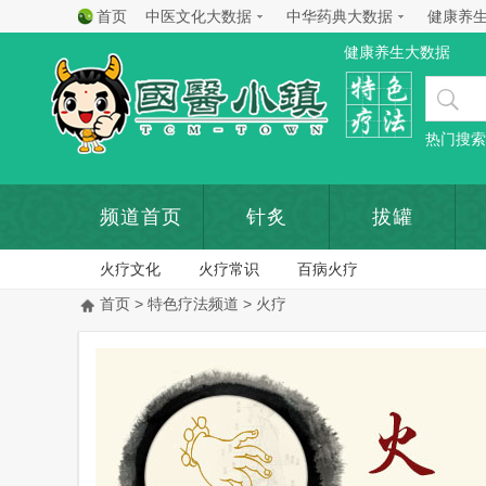
首页
中医文化大数据
中华药典大数据
健康养
健康养生大数据
热门搜索
频道首页
针炙
拔罐
火疗文化
火疗常识
百病火疗
首页
>
特色疗法频道
> 火疗