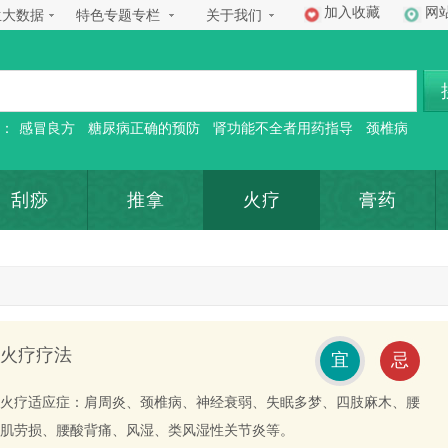
加入收藏
网
生大数据
特色专题专栏
关于我们
：
感冒良方
糖尿病正确的预防
肾功能不全者用药指导
颈椎病
刮痧
推拿
火疗
膏药
火疗疗法
宜
忌
火疗适应症：肩周炎、颈椎病、神经衰弱、失眠多梦、四肢麻木、腰
肌劳损、腰酸背痛、风湿、类风湿性关节炎等。