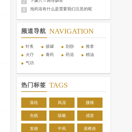
下廉穴→调理肠胃
7
泡药浴有什么是需要我们注意的呢
8
NAVIGATION
频道导航
针炙
拔罐
刮痧
推拿
火疗
膏药
药浴
精油
气功
TAGS
热门标签
落枕
风湿
腰痛
失眠
咳嗽
感冒
发烧
中风
肩椎炎