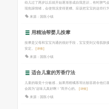
幼儿过了两岁以后就开始逐渐形成自我意识，有时脾气
现焦躁情绪，会使情况变得更糟。应该把宝宝的这些行为当成
来源：国医小镇
用精油帮婴儿按摩
按摩是父母和宝宝沟通的很好手段，宝宝受到父母肌肤
安定。
[
]
详情
来源：国医小镇
适合儿童的芳香疗法
儿童的嗅觉十分敏感，如果用柑橘系等比较容易令他们
会因为“这味儿真好啊！”而开心的。
[
]
详情
来源：国医小镇