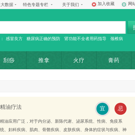
加入收藏
网
生大数据
特色专题专栏
关于我们
：
感冒良方
糖尿病正确的预防
肾功能不全者用药指导
颈椎病
刮痧
推拿
火疗
膏药
精油疗法
宜
忌
精油应用广泛，对于内分泌、新陈代谢、泌尿系统、性病、免疫系
统、妇科疾病、肌肉、骨骼疾病、皮肤疾病、身体的症状与疾病、神