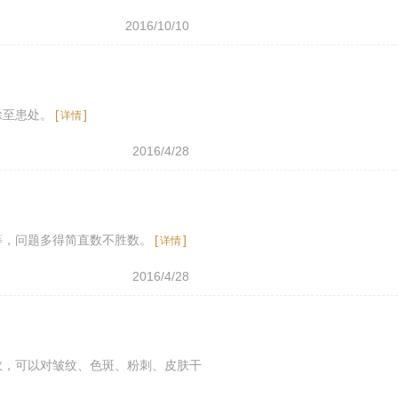
2016/10/10
涂至患处。
[
]
详情
2016/4/28
等，问题多得简直数不胜数。
[
]
详情
2016/4/28
效，可以对皱纹、色斑、粉刺、皮肤干