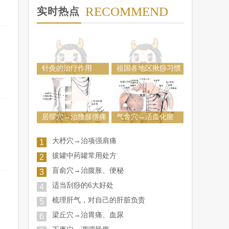
RECOMMEND
实时热点
针灸的治疗作用
祖国各地区揪痧习惯
...
居髎穴→治腰腿痹痛
气舍穴→活血化瘀
大杼穴→治项强肩痛
1
拔罐中药罐常用处方
2
盲俞穴→治腹胀、便秘
3
适当刮痧的6大好处
4
梳理肝气，对自己的肝脏负责
5
梁丘穴→治胃痛、血尿
6