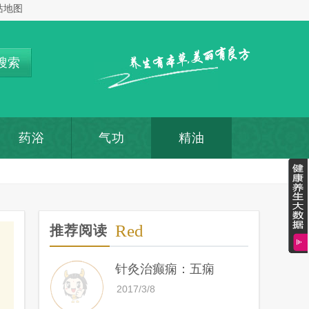
站地图
搜索
药浴
气功
精油
Red
推荐阅读
针灸治癫痫：五痫
2017/3/8