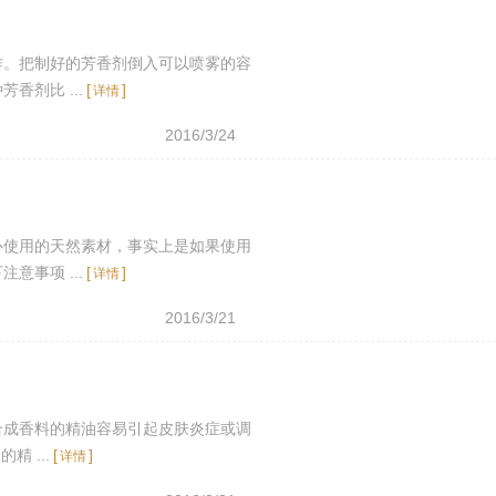
作。把制好的芳香剂倒入可以喷雾的容
剂比 ...
[
]
详情
2016/3/24
心使用的天然素材，事实上是如果使用
事项 ...
[
]
详情
2016/3/21
合成香料的精油容易引起皮肤炎症或调
 ...
[
]
详情