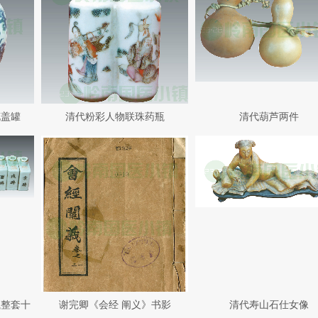
花盖罐
清代粉彩人物联珠药瓶
清代葫芦两件
瓶整套十
谢完卿《会经 阐义》书影
清代寿山石仕女像