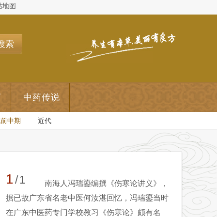
站地图
搜索
药
中药传说
代前中期
近代
1
/1
南海人冯瑞鎏编撰《伤寒论讲义》，
据已故广东省名老中医何汝湛回忆，冯瑞鎏当时
在广东中医药专门学校教习《伤寒论》颇有名