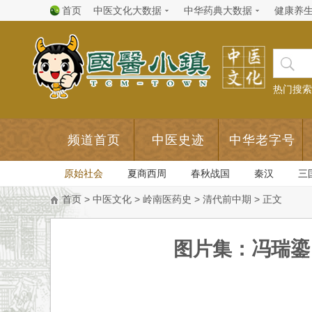
首页
中医文化大数据
中华药典大数据
健康养
热门搜索
频道首页
中医史迹
中华老字号
原始社会
夏商西周
春秋战国
秦汉
三
首页
>
中医文化
>
岭南医药史
>
清代前中期
> 正文
图片集：冯瑞鎏