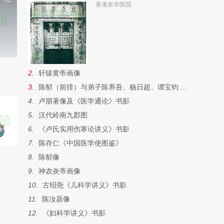
香港东华医院
2.
轩辕黄帝画像
3.
陈郁（前排）与弟子陈养吾、杨日超、谭宝钧 ...
4.
卢朋著像及《医学通论》书影
5.
汉代岭南九郡图
6.
《卢氏实用伤寒论讲义》书影
7.
陈存仁《中国医学使图鉴》
8.
陈郁像
9.
神农炎帝画像
10.
古绍尧《儿科学讲义》书影
11.
陈汝器像
12.
《妇科学讲义》书影