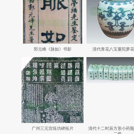
郭元峰《脉如》书影
清代青花八宝蔓陀萝
广州三元宫练功碑拓片
清代十二时辰方形小药
二件