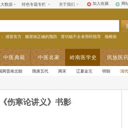
加入收藏
网
生大数据
特色专题专栏
关于我们
：
感冒良方
糖尿病正确的预防
肾功能不全者用药指导
颈椎病
中医典籍
中医名家
岭南医学史
民族医
国两晋南北朝
隋唐五代
两宋
辽夏金元
明朝
清
《伤寒论讲义》书影