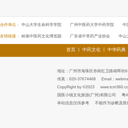
合作单位：
中山大学生命科学学院
广州中医药大学中药学院
中
友情链接：
岭南中医药文化博览园
广东省中草药产业协会
中山
|
|
首页
中药文化
中华药典
地址：广州市海珠区赤岗红卫路靖晖街6
传真：020-37674468
Email：webmai
CopyRight by ©2023
www.tcm360.c
国医小镇文化旅游(广州)有限公司
粤I
本站信息仅供参考
不能作为诊断及医