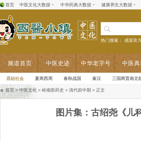
首页
中医文化大数据
中华药典大数据
健康养生大数据
热门搜索：
感冒良
频道首页
中医史迹
中华老字号
中医典
原始社会
夏商西周
春秋战国
秦汉
三国两晋南北
首页
>
中医文化
>
岭南医药史
>
清代前中期
> 正文
图片集：古绍尧《儿