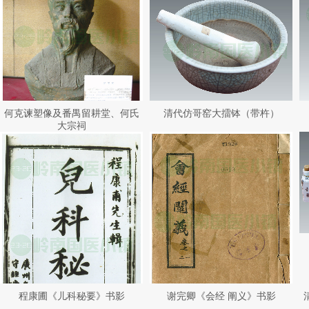
何克谏塑像及番禺留耕堂、何氏
清代仿哥窑大擂钵（带杵）
大宗祠
程康圃《儿科秘要》书影
谢完卿《会经 阐义》书影