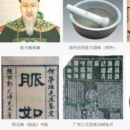
徐大椿画像
清代仿哥窑大擂钵（带杵）
郭元峰《脉如》书影
广州三元宫练功碑拓片