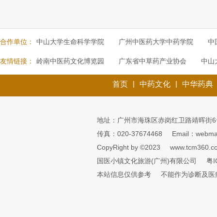
合作单位：
中山大学生命科学学院
广州中医药大学中药学院
中
友情链接：
岭南中医药文化博览园
广东省中草药产业协会
中山
|
|
首页
中药文化
中华药典
地址：广州市海珠区赤岗红卫路靖晖街6
传真：020-37674468
Email：webmai
CopyRight by ©2023
www.tcm360.c
国医小镇文化旅游(广州)有限公司
粤I
本站信息仅供参考
不能作为诊断及医