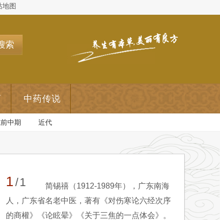
站地图
搜索
药
中药传说
代前中期
近代
1
/1
简锡禧（1912-1989年），广东南海
人，广东省名老中医，著有《对伤寒论六经次序
的商權》《论眩晕》《关于三焦的一点体会》。