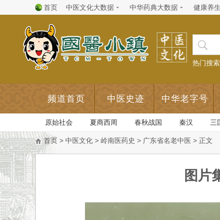
首页
中医文化大数据
中华药典大数据
健康养
热门搜索
频道首页
中医史迹
中华老字号
原始社会
夏商西周
春秋战国
秦汉
三
首页
>
中医文化
>
岭南医药史
>
广东省名老中医
> 正文
图片