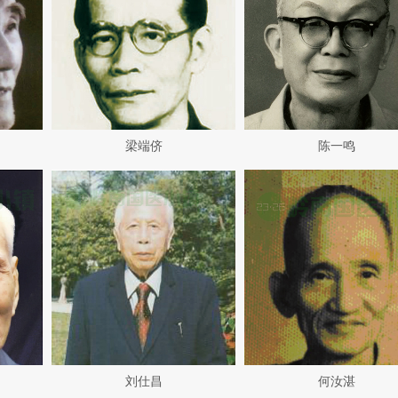
梁端侪
陈一鸣
刘仕昌
何汝湛