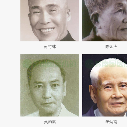
何竹林
陈金声
吴灼燊
黎炳南