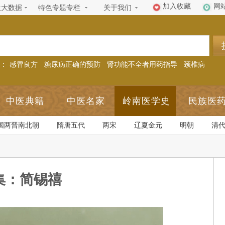
加入收藏
网
生大数据
特色专题专栏
关于我们
：
感冒良方
糖尿病正确的预防
肾功能不全者用药指导
颈椎病
中医典籍
中医名家
岭南医学史
民族医
国两晋南北朝
隋唐五代
两宋
辽夏金元
明朝
清
集：简锡禧