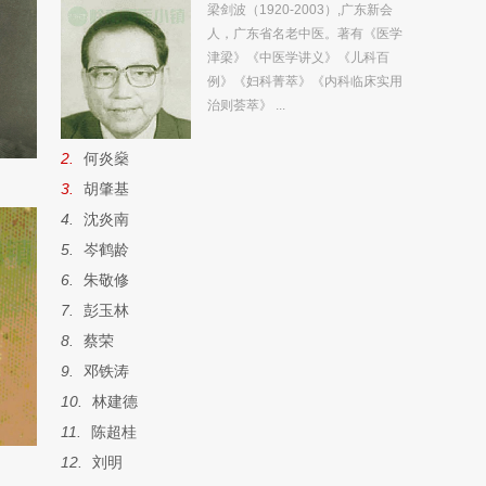
梁剑波（1920-2003）,广东新会
人，广东省名老中医。著有《医学
津梁》《中医学讲义》《儿科百
例》《妇科菁萃》《内科临床实用
治则荟萃》 ...
2.
何炎燊
3.
胡肇基
4.
沈炎南
5.
岑鹤龄
6.
朱敬修
7.
彭玉林
8.
蔡荣
9.
邓铁涛
10.
林建德
11.
陈超桂
12.
刘明