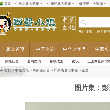
首页
中医文化大数据
中华药典大数据
健康养生大数据
热门搜索：
感冒良
频道首页
中医史迹
中华老字号
中医典
原始社会
夏商西周
春秋战国
秦汉
三国两晋南北
首页
>
中医文化
>
岭南医药史
>
广东省名老中医
> 正文
图片集：彭