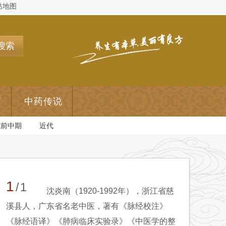
站地图
搜索
药
中药传说
代前中期
近代
1
/1
沈炎南（1920-1992年），浙江省慈
溪县人，广东省名老中医，著有《脉经校注》
《脉经语译》《肺病临床实验录》《中医学的整