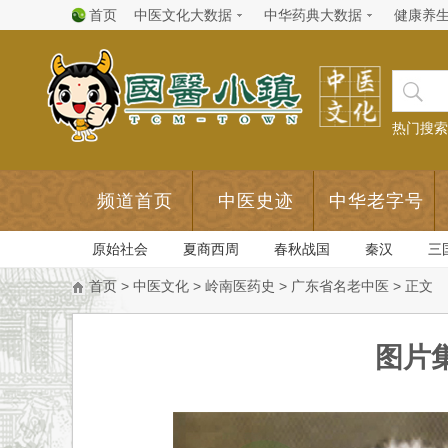
首页
中医文化大数据
中华药典大数据
健康养
热门搜索
频道首页
中医史迹
中华老字号
原始社会
夏商西周
春秋战国
秦汉
三
首页
>
中医文化
>
岭南医药史
>
广东省名老中医
> 正文
图片