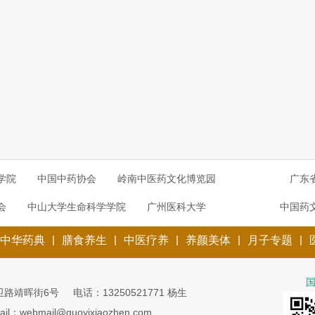
学院
中国中药协会
岭南中医药文化博览园
广东
会
中山大学生命科学学院
广州医科大学
中国药
|
|
|
|
|
中华药典
膳食养生
中医疗养
养颜美体
月子专题
卫路靖晖街6号
电话：13250521771 杨生
ail：webmail@guoyixiaozhen.com