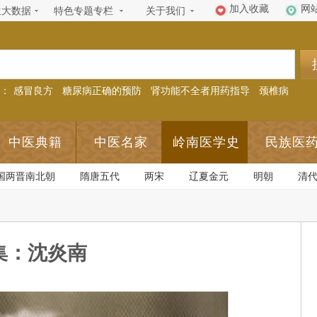
加入收藏
网
生大数据
特色专题专栏
关于我们
：
感冒良方
糖尿病正确的预防
肾功能不全者用药指导
颈椎病
中医典籍
中医名家
岭南医学史
民族医
国两晋南北朝
隋唐五代
两宋
辽夏金元
明朝
清
集：沈炎南