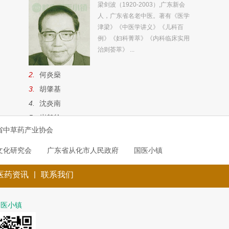
梁剑波（1920-2003）,广东新会
人，广东省名老中医。著有《医学
津梁》《中医学讲义》《儿科百
例》《妇科菁萃》《内科临床实用
治则荟萃》 ...
2.
何炎燊
3.
胡肇基
4.
沈炎南
5.
岑鹤龄
省中草药产业协会
6.
朱敬修
7.
蔡荣
文化研究会
广东省从化市人民政府
国医小镇
8.
彭玉林
|
医药资讯
联系我们
9.
邓铁涛
10.
林建德
11.
陈超桂
国医小镇
12.
刘明