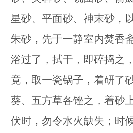
星砂、平面砂、神末砂，
朱砂，先于一静室内焚香
浴过了，拭干，即碎捣之
竟，取一瓷锅子，着研了
葵、五方草各锉之，着砂
伏时，勿令水火缺失；时