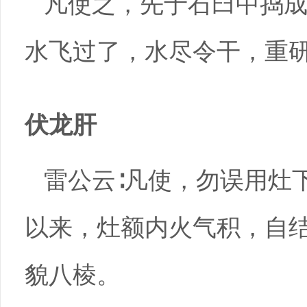
凡使之，先于石臼中捣
水飞过了，水尽令干，重
伏龙肝
雷公云∶凡使，勿误用灶
以来，灶额内火气积，自
貌八棱。