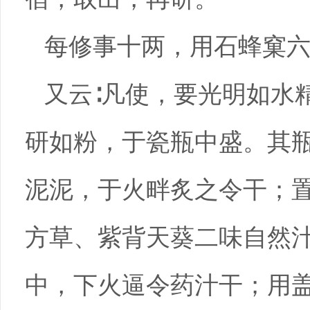
每修事十两，用石蜂窠
又云∶凡使，要光明如水
研如粉，于瓷瓶中盛。其
泥泥，于火畔炙之令干；
方草、紫背天葵二味自然
中，下火逼令药汁干；用