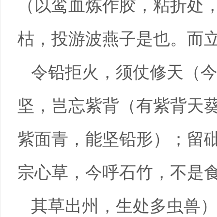
（以鸾血炼作胶，粘折处
枯，投游波燕子是也。而
令铅拒火，须仗修天（
坚，岂忘紫背（有紫背天
紫面青，能坚铅形）；留
宗心草，今呼石竹，不是
其草出州，生处多虫兽