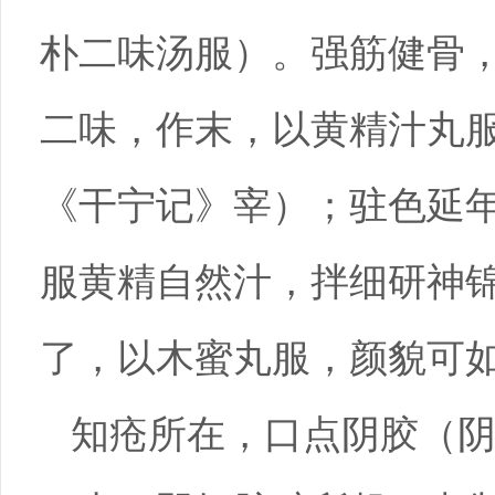
朴二味汤服）。强筋健骨
二味，作末，以黄精汁丸
《干宁记》宰）；驻色延
服黄精自然汁，拌细研神
了，以木蜜丸服，颜貌可
知疮所在，口点阴胶（