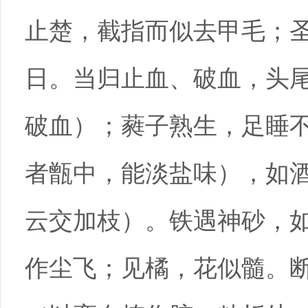
止楚，截指而似去甲毛；
日。当归止血、破血，头
破血）；蕤子熟生，足睡
者甑中，能淡盐味），如
云交加枝）。铁遇神砂，
作尘飞；见橘，花似髓。