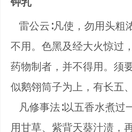
钟乳
雷公云∶凡使，勿用头粗
不用。色黑及经大火惊过
药物制者，并不得用。须
似鹅翎筒子为上，有长五
凡修事法∶以五香水煮过
用甘草、紫背天葵汁渍，