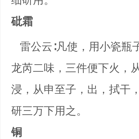
细研用。
砒霜
雷公云∶凡使，用小瓷瓶
龙芮二味，三件便下火，
浸，从申至子，出，拭干
研三万下用之。
铜