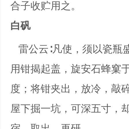
合子收贮用之。
白矾
雷公云∶凡使，须以瓷瓶
用钳揭起盖，旋安石蜂窠
度；将钳夹出，放冷，敲
屋下掘一坑，可深五寸，
宿，取出，再研。