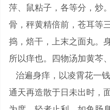
萍、鼠粘子，各等分，炒
骨，秤黄精倍前，苍耳等
捣，焙干，上末之面丸。
所以痒也。四物汤加黄芩
治遍身痒，以凌霄花一钱
通天再造散于日未出时，
为度。轻者止利，如鱼肠