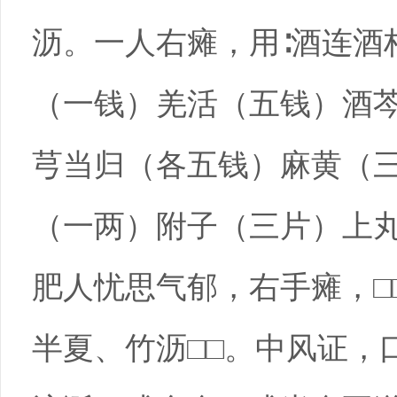
沥。一人右瘫，用∶酒连酒
（一钱）羌活（五钱）酒
芎当归（各五钱）麻黄（
（一两）附子（三片）上
肥人忧思气郁，右手瘫，□
半夏、竹沥□□。中风证，