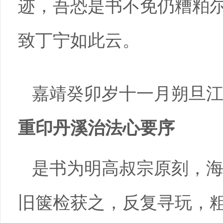
迹，吾恐是书不免仍糟粕
致丁宁如此云。
嘉靖癸卯岁十一月朔旦
重印丹溪治法心要序
是书为明高叔宗原刻，
旧箧检获之，反复寻玩，