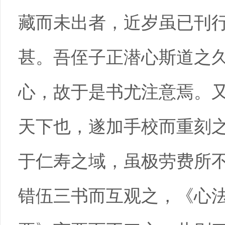
藏而未出者，近岁虽已刊
甚。吾侄子正潜心斯道之
心，故于是书尤注意焉。
天下也，遂加手校而重刻
于仁寿之域，虽极劳费所
错伍三书而互观之，《心