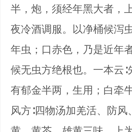
半，炮，须经年黑大者，
夜冷酒调服。以净桶候泻
年虫；口赤色，乃是近年
候无虫方绝根也。一本云∶
有郁金半两，生用；白牵
风方∶四物汤加羌活、防风
黄、黄芩、雄黄三味，上