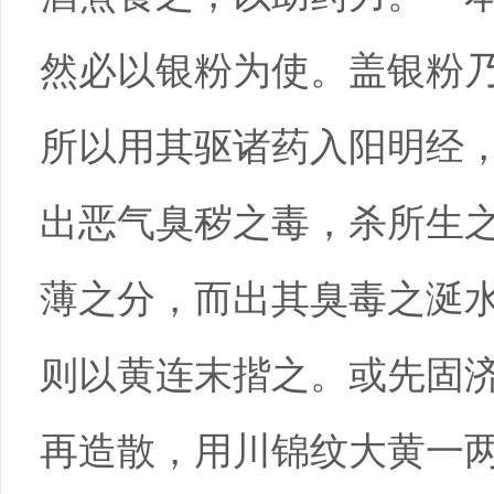
然必以银粉为使。盖银粉
所以用其驱诸药入阳明经
出恶气臭秽之毒，杀所生
薄之分，而出其臭毒之涎
则以黄连末揩之。或先固
再造散，用川锦纹大黄一