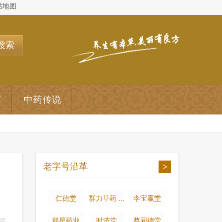
站地图
搜索
药
中药传说
老字号沿革
>
仁德堂
群力草药 ...
李宝赢堂
群星药业
时济堂
蔡同德堂