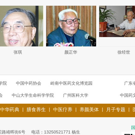
张琪
颜正华
徐经世
学院
中国中药协会
岭南中医药文化博览园
广东
会
中山大学生命科学学院
广州医科大学
中国药
|
|
|
|
|
中华药典
膳食养生
中医疗养
养颜美体
月子专题
卫路靖晖街6号
电话：13250521771 杨生