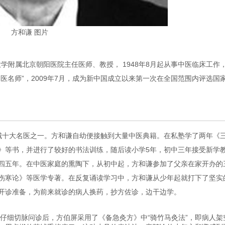
方和谦 图片
大学附属北京朝阳医院主任医师、教授， 1948年8月起从事中医临床工作
医名师”，2009年7月，成为新中国成立以来第一次在全国范围内评选国
京城十大名医之一。方和谦自幼便接触到大量中医典籍。在私塾学了两年《
》等书，并进行了较好的书法训练，随后读小学5年，初中三年接受新学
四五年。在中医家庭的熏陶下，从初中起，方和谦参加了父亲在家开办的
伤寒论》等医学专著。在反复诵读学习中，方和谦从少年起就打下了坚实
开诊准备，为前来就诊的病人换药，抄方佐诊，边干边学。
愈，仔细切脉问诊后，方伯屏采用了《备急灸方》中“骑竹马灸法”，即病人架