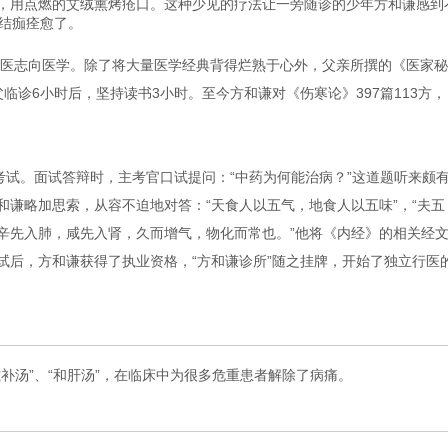
，用点燃的艾绒熏烤疮口。这种少见的疗法让一旁随诊的少年方和谦感到
竟结痂痊愈了。
医志向医学。除了将大量医学经典背得烂熟于心外，父亲所撰的《医家秘
临诊6小时后，坚持读书3小时。至今方和谦对《伤寒论》397篇113方，
医考试。面试答辩时，主考官口试提问：“中药为何能治病？”这道题听来颇
谦略加思索，从容不迫地对答：“天食人以五气，地食人以五味”，“夫五
辛先入肺，咸先入肾，久而增气，物化而常也。”他将《内经》的相关经
试后，方和谦获得了执业资格，“方和谦诊所”随之挂牌，开始了独立行医
滋补汤”、“和肝汤”，在临床中为很多危重患者解除了病痛。