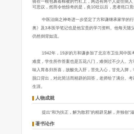
骑在一根包裹着棉被的竹杠上，两边有两个人架住病人
可思议，然而令他惊奇的是，灸10壮以后，患者疮口
中医治病之神奇进一步坚定了方和谦继承家学的行
奥》及3本医学笔记也是他宝贵的学习资料。他每天随父
仍然倒背如流。
1942年，19岁的方和谦参加了北京市卫生局中
难度，学生所作答案也是五花八门，难倒过不少人。方和
味入胃各归所喜，故酸先入肝，苦先入心，甘先入脾，
脱口背出，对此简洁而精辟的回答，老师给了满分。考
生涯。
人物成就
提出“和为扶正，解为散邪”的精辟见解，并独创“
著书论作