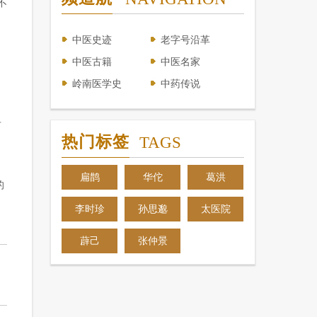
不
中医史迹
老字号沿革
中医古籍
中医名家
岭南医学史
中药传说
有
热门标签
TAGS
文
扁鹊
华佗
葛洪
的
李时珍
孙思邈
太医院
薜己
张仲景