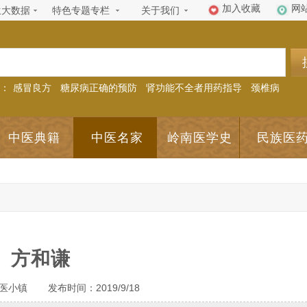
加入收藏
网
生大数据
特色专题专栏
关于我们
：
感冒良方
糖尿病正确的预防
肾功能不全者用药指导
颈椎病
中医典籍
中医名家
岭南医学史
民族医
方和谦
医小镇
发布时间：2019/9/18