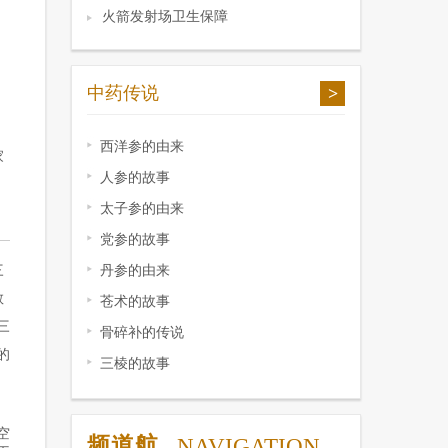
火箭发射场卫生保障
中药传说
>
，
西洋参的由来
家
人参的故事
太子参的由来
党参的故事
三
丹参的由来
教
苍术的故事
三
骨碎补的传说
的
三棱的故事
空
频道航
NAVIGATION