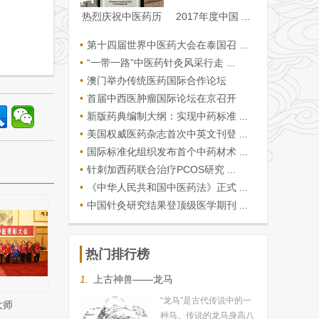
热烈庆祝中医药历
2017年度中国 ...
...
•
第十四届世界中医药大会在泰国召 ...
•
“一带一路”中医药针灸风采行走 ...
•
澳门举办传统医药国际合作论坛
•
首届中西医肿瘤国际论坛在京召开
•
新版药典编制大纲：实现中药标准 ...
•
美国权威医药杂志首次中英文刊登 ...
•
国际标准化组织发布首个中药材术 ...
•
针刺加西药联合治疗PCOS研究 ...
•
《中华人民共和国中医药法》正式 ...
•
中国针灸研究结果登顶级医学期刊 ...
热门排行榜
1.
上古神兽——龙马
“龙马”是古代传说中的一
大师
种马。传说的龙马身高八