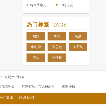
岭南医学史
中药传说
热门标签
TAGS
扁鹊
华佗
葛洪
李时珍
孙思邈
太医院
薜己
张仲景
省中草药产业协会
文化研究会
广东省从化市人民政府
国医小镇
|
医药资讯
联系我们