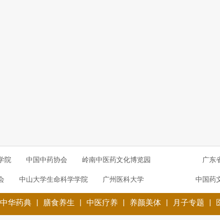
学院
中国中药协会
岭南中医药文化博览园
广东
会
中山大学生命科学学院
广州医科大学
中国药
|
|
|
|
|
中华药典
膳食养生
中医疗养
养颜美体
月子专题