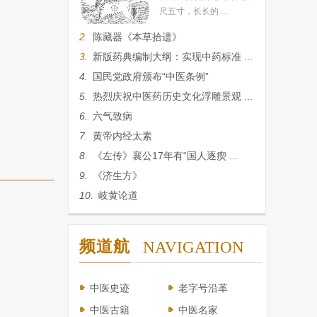
尺五寸，长长的 ...
2.
陈藏器《本草拾遗》
3.
新版药典编制大纲：实现中药标准 ...
4.
国民党政府颁布“中医条例”
5.
热烈庆祝中医药历史文化浮雕景观 ...
6.
六气致病
7.
黄帝内经太素
8.
《左传》襄公17年有“国人逐瘈 ...
9.
《济生方》
10.
岐黄论道
频道航
NAVIGATION
中医史迹
老字号沿革
中医古籍
中医名家