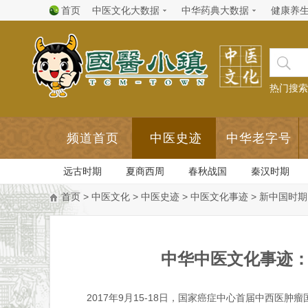
首页
中医文化大数据
中华药典大数据
健康养
热门搜索
频道首页
中医史迹
中华老字号
远古时期
夏商西周
春秋战国
秦汉时期
首页
>
中医文化
>
中医史迹
>
中医文化事迹
>
新中国时期
中华中医文化事迹
2017年
9月15-18日，国家癌症中心首届中西医