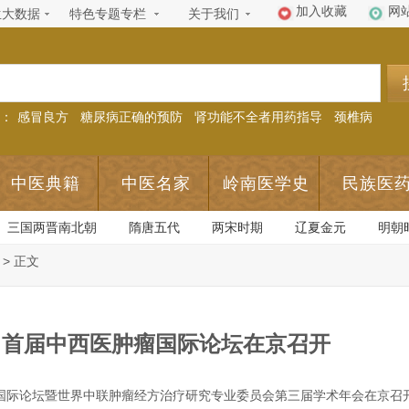
加入收藏
网
生大数据
特色专题专栏
关于我们
：
感冒良方
糖尿病正确的预防
肾功能不全者用药指导
颈椎病
中医典籍
中医名家
岭南医学史
民族医
三国两晋南北朝
隋唐五代
两宋时期
辽夏金元
明朝
> 正文
：首届中西医肿瘤国际论坛在京召开
肿瘤国际论坛暨世界中联肿瘤经方治疗研究专业委员会第三届学术年会在京召