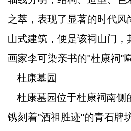
之萃，表现了显著的时代风
山式建筑，便是该祠山门，
画家李可染亲书的"杜康祠"
杜康墓园
杜康墓园位于杜康祠南侧的
镌刻着"酒祖胜迹"的青石牌