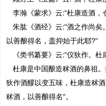
李瀚《蒙求》云:"杜康造酒，
朱肱《酒经》云:"酒之作尚
以善酿得名，盖抑始于此耶?"
《类书纂要》云:"仪狄作。杜
杜康是中国酿造秫酒的鼻祖。
狄作酒醪以变五味，杜康造秫酒
秫酒，以善酿得名"。