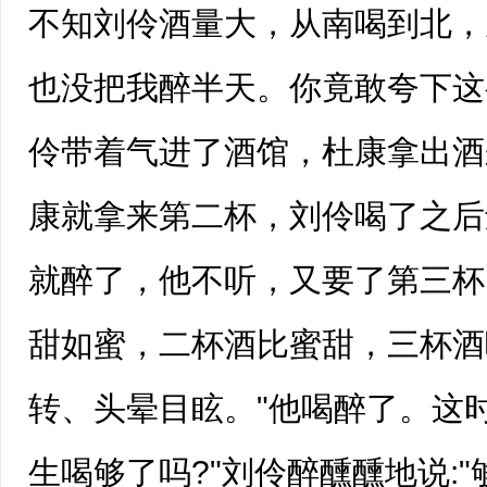
不知刘伶酒量大，从南喝到北，
也没把我醉半天。你竟敢夸下这
伶带着气进了酒馆，杜康拿出酒
康就拿来第二杯，刘伶喝了之后
就醉了，他不听，又要了第三杯
甜如蜜，二杯酒比蜜甜，三杯酒
转、头晕目眩。"他喝醉了。这时
生喝够了吗?"刘伶醉醺醺地说: