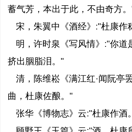
蓄气芳，本出于此，不由奇方。
宋，朱翼中《酒经》:"杜康作
明，许时泉《写风情》:"你道
挤出胭脂泪。"
清，陈维崧《满江红·闻阮亭罢
曲，杜康佐酿。"
张华《
博物志
》云:"杜康作酒
顾野王《玉篇》云:"酒，杜康