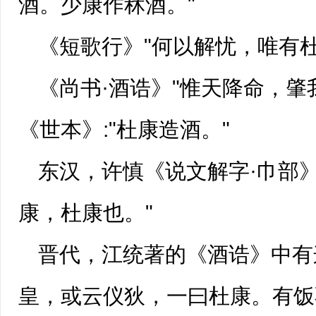
酒。少康作秫酒。"
《短歌行》"何以解忧，唯有
《尚书·酒诰》"惟天降命，肇
《世本》:"杜康造酒。"
东汉，许慎《
说文解字
·巾部
康，杜康也。"
晋代，江统著的《酒诰》中有
皇，或云仪狄，一曰杜康。有饭