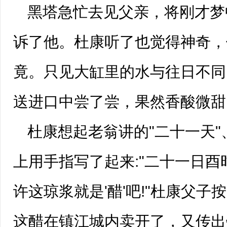
黑塔急忙去见父亲，将刚才梦
诉了他。杜康听了也觉得神奇，
竟。只见大缸里的水与往日不同
送进口中尝了尝，果然香酸微甜
杜康想起老翁讲的"二十一天"
上用手指写了起来:"二十一日酉
许这琼浆就是'醋'吧!"杜康父
这醋在镇江城内卖开了，又传出