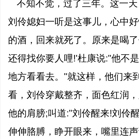
不知不觉，过了三年。这一天
刘伶媳妇一听是这事儿，心中好
的酒，回来就死了。原来是喝了
还得找你要人哩!'杜康说:"他
地方看看去。"就这样，他们来
看，刘伶穿戴整齐，面色红润，
他的肩膀;叫道:"刘伶醒来!刘伶
伸伸胳膊，睁开眼来，嘴里连声说