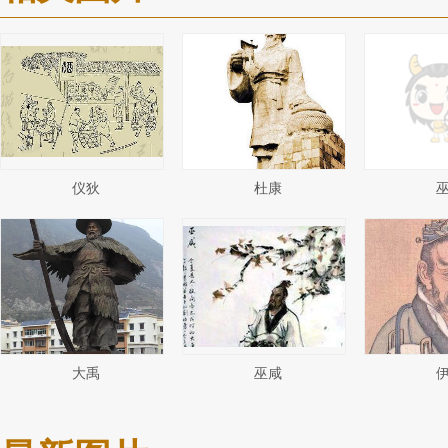
仪狄
杜康
大禹
巫咸