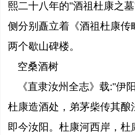
熙二十八年的"酒祖杜康之墓
侧分别矗立着《酒祖杜康传
两个歇山碑楼。
空桑酒树
《直隶汝州全志》载:"伊
杜康造酒处，弟茅柴传其酿法
即今
汝阳
。杜康河西岸，杜