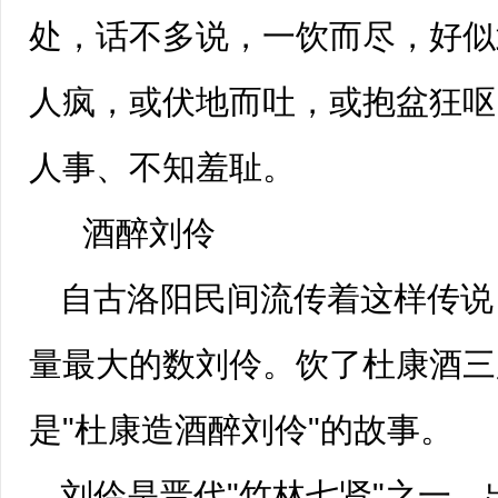
处，话不
多说
，一饮而尽，好似
人疯，或伏地而吐，或抱盆狂呕
人事、不知羞耻。
酒醉刘伶
自古洛阳民间流传着这样传说
量最大的数
刘伶
。饮了杜康酒三
是"杜康造酒醉刘伶"的故事。
刘伶是晋代"
竹林七贤
"之一