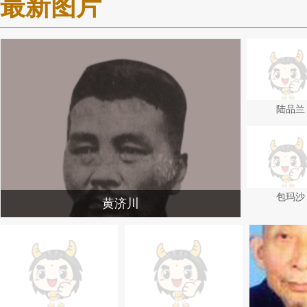
最新图片
陆品兰
包玛沙
黄济川