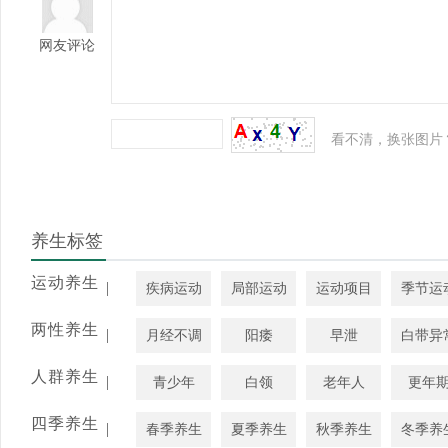
网友评论
看不清，换张图片
养生标签
运动养生
|
疾病运动
局部运动
运动项目
季节运
两性养生
|
月经不调
阳痿
早泄
白带异
人群养生
|
青少年
白领
老年人
更年
四季养生
|
春季养生
夏季养生
秋季养生
冬季养