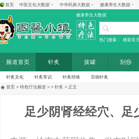
首页
中医文化大数据
中华药典大数据
健康养生大数据
健康养生大数据
热门搜索：
感冒良
频道首页
针炙
拔罐
刮痧
针炙文化
针炙常识
针炙经络
百病针炙
首页
>
特色疗法频道
> >
针炙
> 正文
足少阴肾经经穴、足