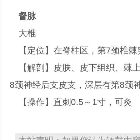
督脉
大椎
【定位】在脊柱区，第7颈椎棘
【解剖】皮肤、皮下组织、棘
8颈神经后支皮支，深层有第8颈
【操作】直刺0.5～1寸，可灸