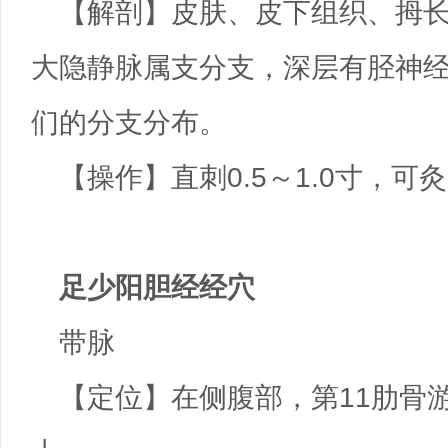
【解剖】皮肤、皮下组织、拇
大隐静脉属支分支，深层有胫神
们的分支分布。
【操作】直刺0.5～1.0寸，可
足少阳胆经经穴
带脉
【定位】在侧腹部，第11肋骨