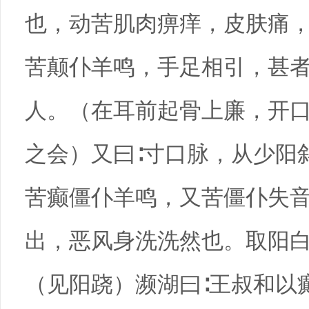
也，动苦肌肉痹痒，皮肤痛
苦颠仆羊鸣，手足相引，甚
人。（在耳前起骨上廉，开
之会）又曰∶寸口脉，从少阳
苦癫僵仆羊鸣，又苦僵仆失
出，恶风身洗洗然也。取阳
（见阳跷）濒湖曰∶王叔和以