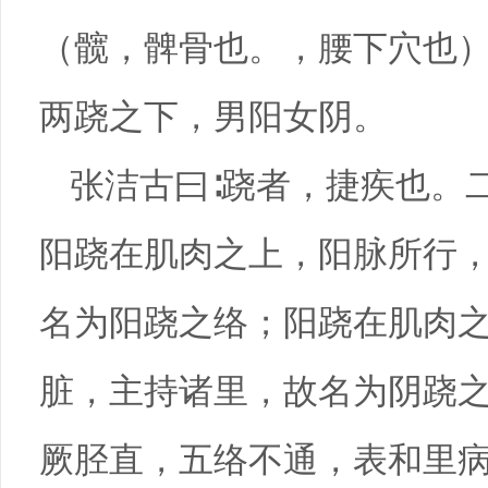
（髋，髀骨也。，腰下穴也）
两跷之下，男阳女阴。
张洁古曰∶跷者，捷疾也。
阳跷在肌肉之上，阳脉所行
名为阳跷之络；阳跷在肌肉
脏，主持诸里，故名为阴跷
厥胫直，五络不通，表和里