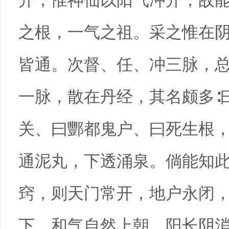
开，惟神仙以阳气冲开，故
之根，一气之祖。采之惟在
皆通。次督、任、冲三脉，
一脉，散在丹经，其名颇多∶
关、曰酆都鬼户、曰死生根
通泥丸，下透涌泉。倘能知
窍，则天门常开，地户永闭
下，和气自然上朝，阳长阴