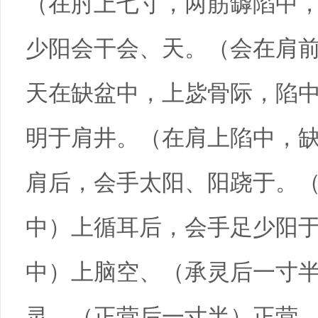
（在肘上七寸，两筋罅陷中
少阳会干会、天。（会在肩
天在缺盆中，上毖骨际，陷
明于肩井。（在肩上陷中，
肩后，会手太阳、阳跷于。
中）上循耳后，会手足少阳
中）上脑空、（承灵后一寸
灵、（正营后一寸半）正营