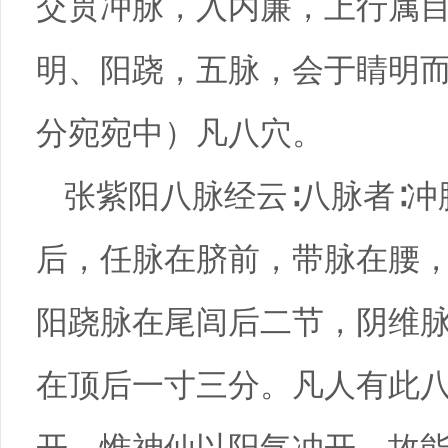
交贯冲脉，入内廉，上行属
明、阳跷，五脉，会于睛明
分宛宛中）凡八穴。
张紫阳八脉经云∶八脉者∶
后，任脉在脐前，带脉在腰
阳跷脉在尾闾后二节，阴维
在顶后一寸三分。凡人有此