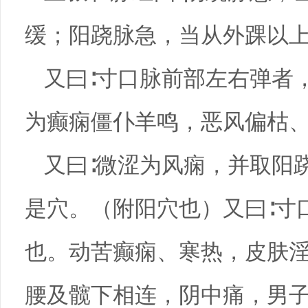
缓；阳跷脉急，当从外踝以
又曰∶寸口脉前部左右弹者
为癫痫僵仆羊鸣，恶风偏枯
又曰∶微涩为风痫，并取阳
是穴。（附阳穴也）又曰∶寸
也。动苦癫痫、寒热，皮肤
腰及髋下相连，阴中痛，男