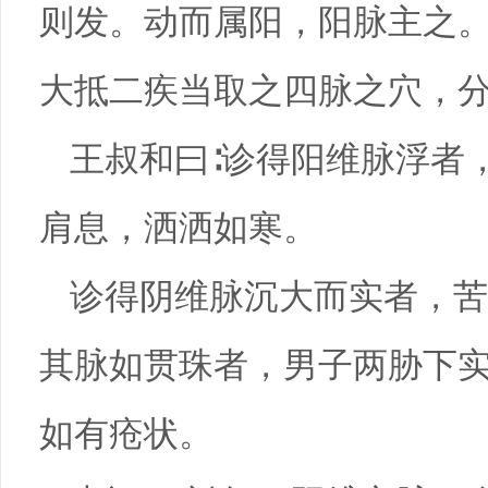
则发。动而属阳，阳脉主之
大抵二疾当取之四脉之穴，
王叔和曰∶诊得阳维脉浮者
肩息，洒洒如寒。
诊得阴维脉沉大而实者，苦
其脉如贯珠者，男子两胁下
如有疮状。