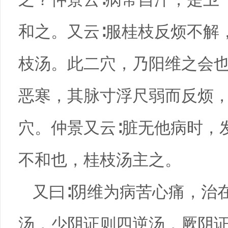
和之。又云∶服桂枝反烦不解
枝汤。此二穴，乃阳维之会
恶寒，其脉寸浮尺弱而反烦
穴。仲景又云∶脏无他病时，
不和也，桂枝汤主之。
又曰∶阴维为病苦心痛，治
汤，少阴证则四逆汤，厥阴