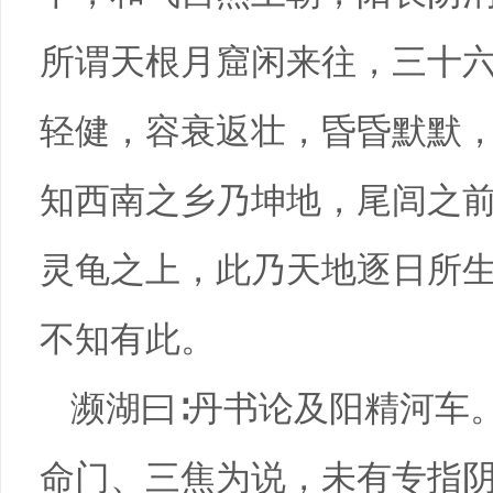
所谓天根月窟闲来往，三十
轻健，容衰返壮，昏昏默默
知西南之乡乃坤地，尾闾之
灵龟之上，此乃天地逐日所
不知有此。
濒湖曰∶丹书论及阳精河车
命门、三焦为说，未有专指