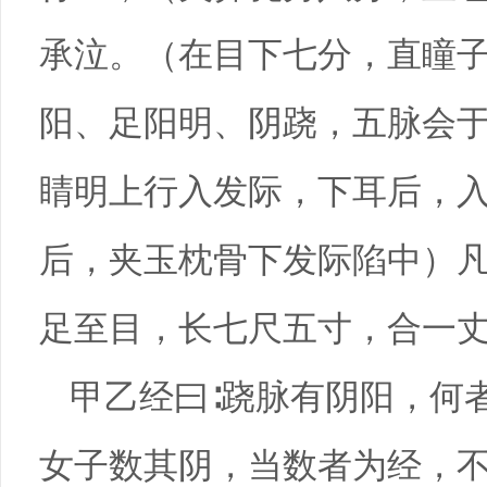
承泣。（在目下七分，直瞳
阳、足阳明、阴跷，五脉会
睛明上行入发际，下耳后，
后，夹玉枕骨下发际陷中）凡
足至目，长七尺五寸，合一
甲乙经曰∶跷脉有阴阳，何
女子数其阴，当数者为经，