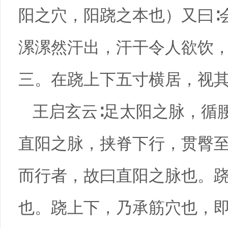
阳之穴，阳跷之本也）又曰∶
漯漯然汗出，汗干令人欲饮
三。在跷上下五寸横居，视
王启玄云∶足太阳之脉，循
直阳之脉，挟脊下行，贯臀
而行者，故曰直阳之脉也。
也。跷上下，乃承筋穴也，