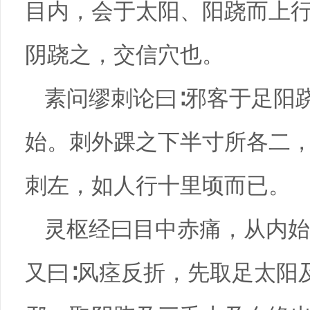
目内，会于太阳、阳跷而上
阴跷之，交信穴也。
素问缪刺论曰∶邪客于足阳
始。刺外踝之下半寸所各二
刺左，如人行十里顷而已。
灵枢经曰目中赤痛，从内始
又曰∶风痉反折，先取足太阳