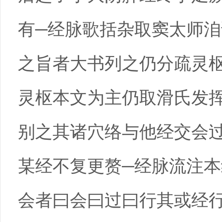
有─经脉歌括杂取窦太师
之旨者大书列之仍分疏灵
灵枢本文为主仍取滑氏发
别之其诸穴络与他经交会
某经不复更赘─经脉流注
会者曰会曰过曰行其或经