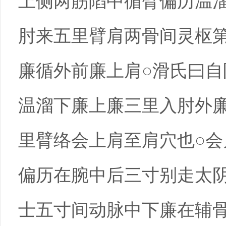
上侧两筋陷中循臂偏历温
肘来五里臂肩两骨间灵枢
廉循外前廉上肩○滑氏曰
温溜下廉上廉三里入肘外
里臂络会上肩至肩穴也○
偏历在腕中后三寸别走太
士五寸间动脉中下廉在辅