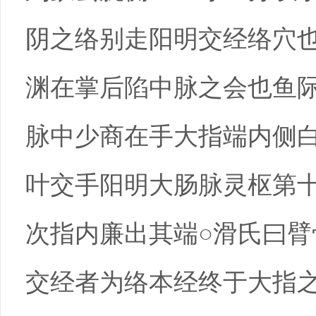
阴之络别走阳明交经络穴
渊在掌后陷中脉之会也鱼
脉中少商在手大指端内侧
叶交手阳明大肠脉灵枢第
次指内廉出其端○滑氏曰
交经者为络本经终于大指