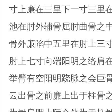
寸上廉在三里下一寸三里
池在肘外辅骨屈肘曲骨之
骨外廉陷中五里在肘上三
肘上七寸向端阳明之络肩
举臂有空阳明跷脉之会巨
云出骨之前廉上出于柱骨