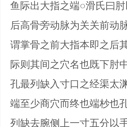
鱼际出大指之端○滑氏曰
后高骨旁动脉为关关前动
谓掌骨之前大指本即之后
际则其间之穴名也既下肘
孔最列缺入寸口之经渠太
端至少商穴而终也端杪也
列缺去腕侧上一寸五分以