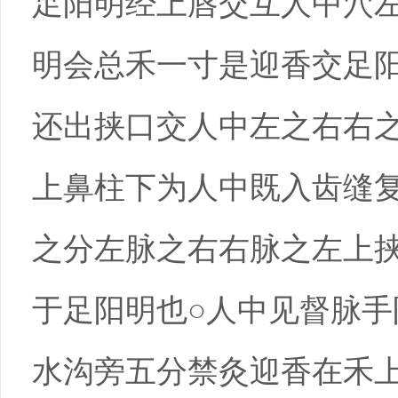
足阳明经上唇交互人中穴
明会总禾一寸是迎香交足
还出挟口交人中左之右右
上鼻柱下为人中既入齿缝
之分左脉之右右脉之左上
于足阳明也○人中见督脉
水沟旁五分禁灸迎香在禾