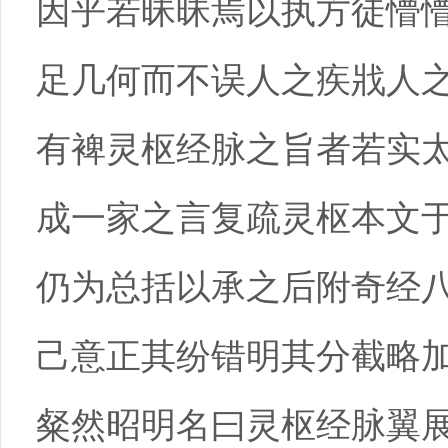
因乎若昧昧焉以执方徒懵
足几何而不误人之疾戕人
有裨灵枢经脉之旨者若实
成一家之言复疏灵枢本文
仍为总括以承之后附奇经
己意正其纷错明其分截略
粲然昭明名曰灵枢经脉翼