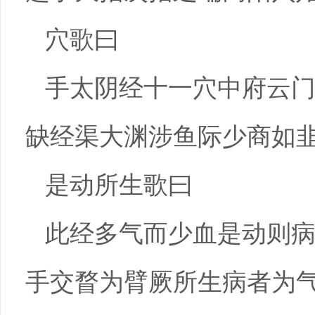
穴歌曰
手太阴经十一穴中府云
缺经渠大渊涉鱼际少商如
是动所生歌曰
此经多气而少血是动则
手交瞀为臂厥所生病者为