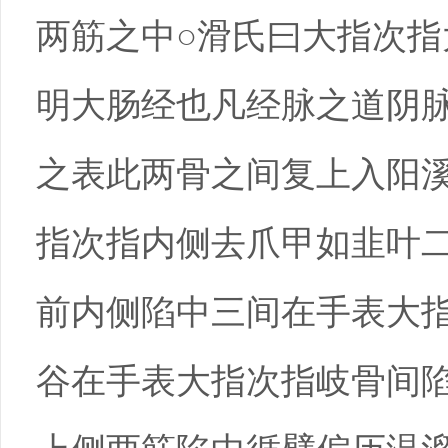
两筋之中○滑氏曰大指次
明大肠经也凡经脉之道阴
之表此两骨之间复上入阳
指次指内侧去爪甲如韭叶
前内侧陷中三间在手表大
谷在手表大指次指岐骨间