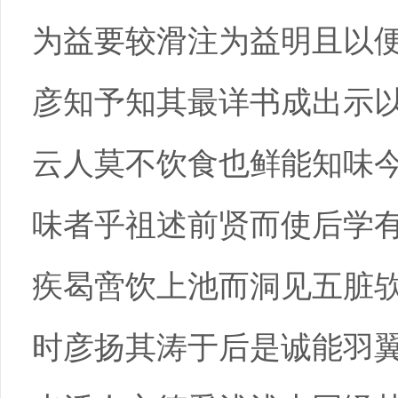
为益要较滑注为益明且以
彦知予知其最详书成出示
云人莫不饮食也鲜能知味
味者乎祖述前贤而使后学
疾曷啻饮上池而洞见五脏
时彦扬其涛于后是诚能羽