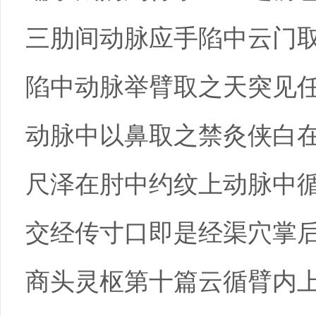
三肋间动脉应手陷中云门
陷中动脉举臂取之天突见
动脉中以鼻取之禁灸侠白
尺泽在肘中约纹上动脉中
交经传寸口即是经渠穴掌
商头灵枢第十篇云循臂内