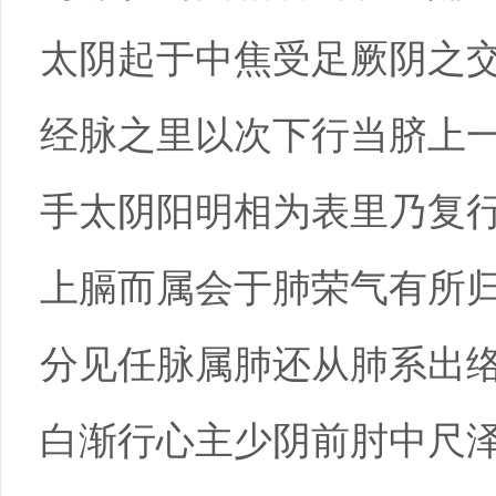
太阴起于中焦受足厥阴之
经脉之里以次下行当脐上
手太阴阳明相为表里乃复
上膈而属会于肺荣气有所
分见任脉属肺还从肺系出
白渐行心主少阴前肘中尺