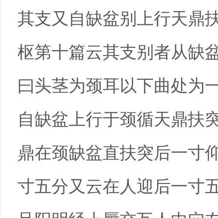
其支又自缺盆别上行天鼎
枢第十篇云其支别者从缺
曰头茎为颈耳以下曲处为
自缺盆上行于颈循天鼎扶
鼎在颈缺盆直扶突后一寸
寸五分又云在人迎后一寸