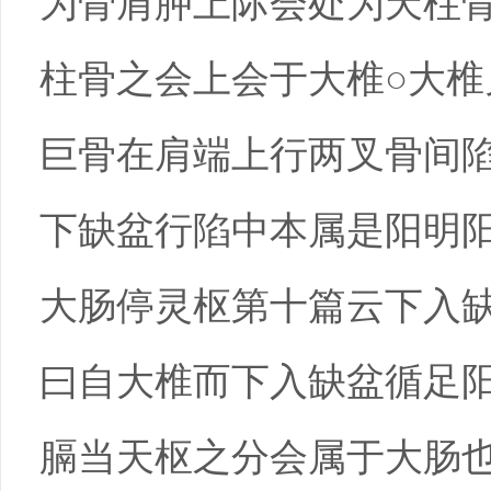
为骨肩胛上际会处为天柱
柱骨之会上会于大椎○大
巨骨在肩端上行两叉骨间
下缺盆行陷中本属是阳明
大肠停灵枢第十篇云下入
曰自大椎而下入缺盆循足
膈当天枢之分会属于大肠