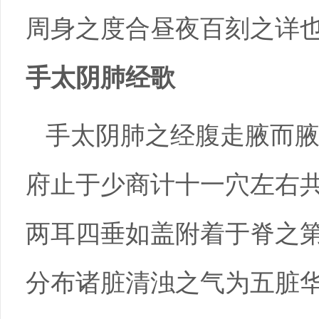
周身之度合昼夜百刻之详
手太阴肺经歌
手太阴肺之经腹走腋而
府止于少商计十一穴左右
两耳四垂如盖附着于脊之
分布诸脏清浊之气为五脏