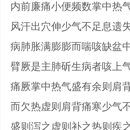
内前廉痛小便频数掌中热
风汗出穴伸少气不足息遗
病肺胀满膨膨而喘咳缺盆
臂厥是主肺斫生病者咳上
痛厥掌中热气盛有余则肩
而欠热虚则肩背痛寒少气
盛则泻之虚则补之热则疾