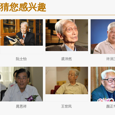
猜您感兴趣
阮士怡
裘沛然
许润
晁恩祥
王世民
颜正