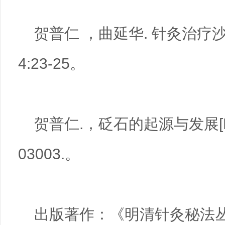
贺普仁 ，曲延华. 针灸治疗沙石
4:23-25。
贺普仁.，砭石的起源与发展[N]
03003.。
出版著作：
《明清针灸秘法