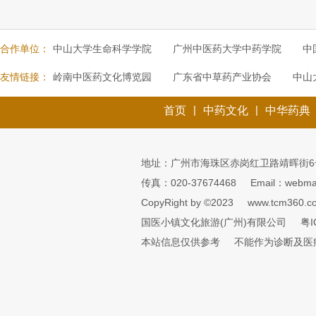
合作单位：
中山大学生命科学学院
广州中医药大学中药学院
中
友情链接：
岭南中医药文化博览园
广东省中草药产业协会
中山
|
|
首页
中药文化
中华药典
地址：广州市海珠区赤岗红卫路靖晖街6
传真：020-37674468
Email：webmai
CopyRight by ©2023
www.tcm360.c
国医小镇文化旅游(广州)有限公司
粤I
本站信息仅供参考
不能作为诊断及医