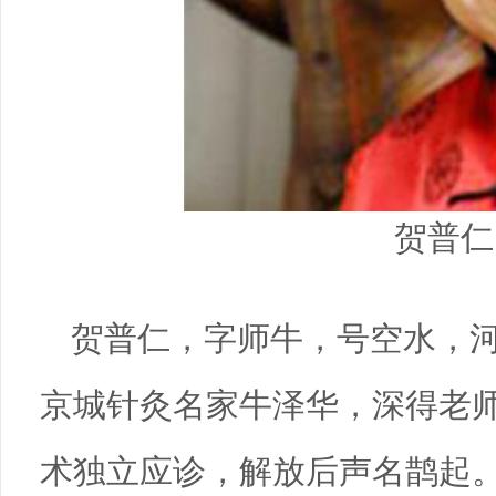
贺普仁
贺普仁，字师牛，号空水，河
京城针灸名家牛泽华，深得老
术独立应诊，解放后声名鹊起。1