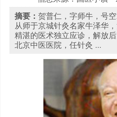
摘要：
贺普仁，字师牛，号空
从师于京城针灸名家牛泽华，
精湛的医术独立应诊，解放后声
北京中医医院，任针灸 ...