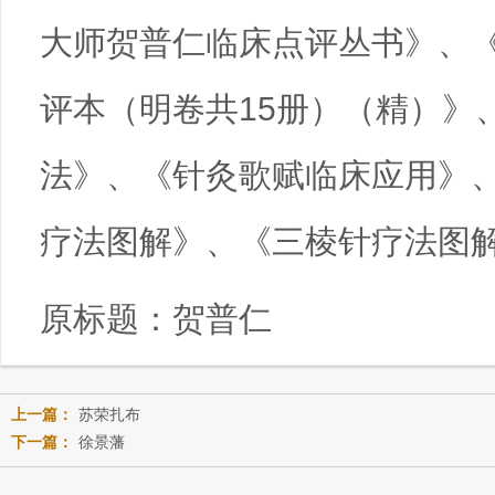
大师贺普仁临床点评丛书》、
评本
（
明卷共15册
）
（精
）
》
法》、《针灸歌赋临床应用》
疗法图解》、《三棱针疗法图
原标题：
贺普仁
上一篇：
苏荣扎布
下一篇：
徐景藩