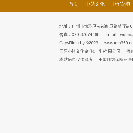
|
|
首页
中药文化
中华药典
地址：广州市海珠区赤岗红卫路靖晖街6
传真：020-37674468
Email：webmai
CopyRight by ©2023
www.tcm360.c
国医小镇文化旅游(广州)有限公司
粤I
本站信息仅供参考
不能作为诊断及医