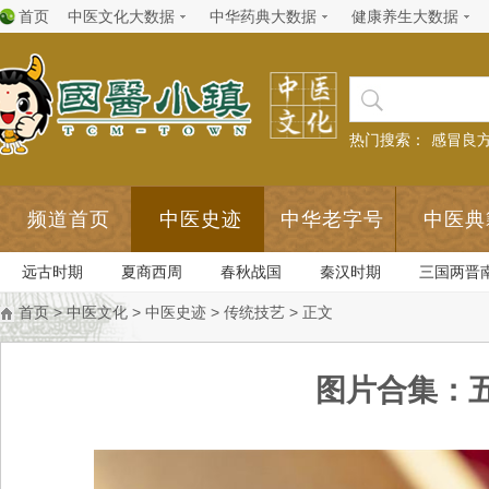
首页
中医文化大数据
中华药典大数据
健康养生大数据
热门搜索：
感冒良
频道首页
中医史迹
中华老字号
中医典
远古时期
夏商西周
春秋战国
秦汉时期
三国两晋
首页
>
中医文化
>
中医史迹
>
传统技艺
> 正文
图片合集：