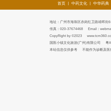
|
|
首页
中药文化
中华药典
地址：广州市海珠区赤岗红卫路靖晖街6
传真：020-37674468
Email：webmai
CopyRight by ©2023
www.tcm360.c
国医小镇文化旅游(广州)有限公司
粤I
本站信息仅供参考
不能作为诊断及医