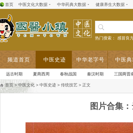
首页
中医文化大数据
中华药典大数据
健康养生大数据
热门搜索：
感冒良
频道首页
中医史迹
中华老字号
中医典
远古时期
夏商西周
春秋战国
秦汉时期
三国两晋
首页
>
中医文化
>
中医史迹
>
传统技艺
> 正文
图片合集：