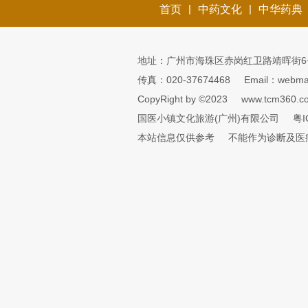
|
|
首页
中药文化
中华药典
地址：广州市海珠区赤岗红卫路靖晖街6
传真：020-37674468
Email：webmai
CopyRight by ©2023
www.tcm360.c
国医小镇文化旅游(广州)有限公司
粤I
本站信息仅供参考
不能作为诊断及医