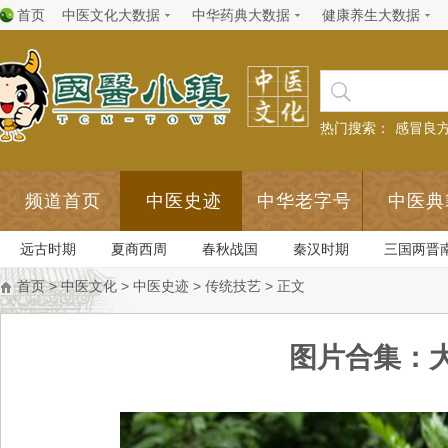
首页
中医文化大数据
中华药典大数据
健康养生大数据
热门搜索：
感冒良
频道首页
中医史迹
中华老字号
中医典
远古时期
夏商西周
春秋战国
秦汉时期
三国两晋
首页
>
中医文化
>
中医史迹
>
传统技艺
> 正文
图片合集：