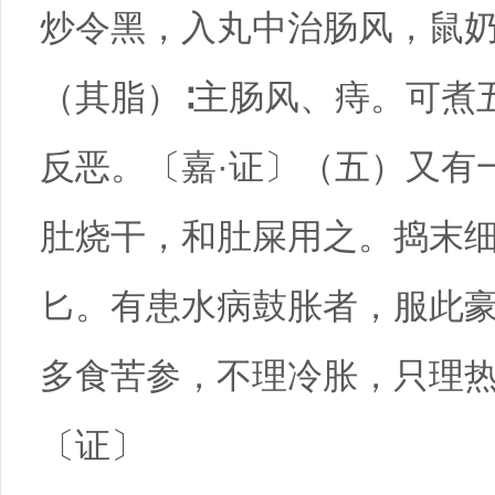
炒令黑，入丸中治肠风，鼠奶
（其脂）∶主肠风、痔。可煮
反恶。〔嘉·证〕（五）又有
肚烧干，和肚屎用之。捣末
匕。有患水病鼓胀者，服此
多食苦参，不理冷胀，只理
〔证〕