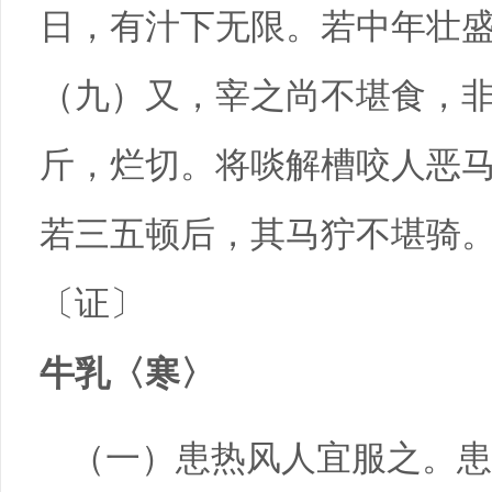
日，有汁下无限。若中年壮
（九）又，宰之尚不堪食，
斤，烂切。将啖解槽咬人恶
若三五顿后，其马狞不堪骑
〔证〕
牛乳〈寒〉
（一）患热风人宜服之。患