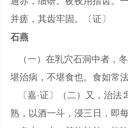
通赤，细研。夜夜用揩齿。
并瘥，其齿牢固。〔证〕
石燕
（一）在乳穴石洞中者，冬
堪治病，不堪食也。食如常
〔嘉·证〕（二）又，治法
熟，以酒一斗，浸三日，即