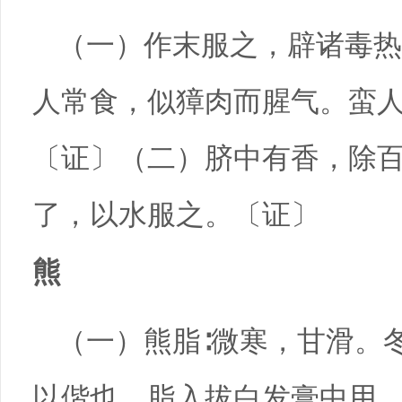
（一）作末服之，辟诸毒热
人常食，似獐肉而腥气。蛮人
〔证〕（二）脐中有香，除
了，以水服之。〔证〕
熊
（一）熊脂∶微寒，甘滑。
以偕也。脂入拔白发膏中用