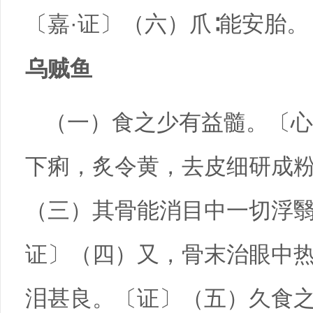
〔嘉·证〕（六）爪∶能安胎
乌贼鱼
（一）食之少有益髓。〔心
下痢，炙令黄，去皮细研成
（三）其骨能消目中一切浮翳
证〕（四）又，骨末治眼中
泪甚良。〔证〕（五）久食