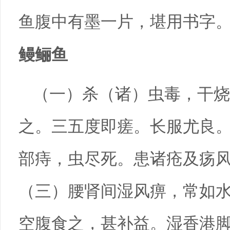
鱼腹中有墨一片，堪用书字
鳗鲡鱼
（一）杀（诸）虫毒，干烧
之。三五度即瘥。长服尤良。
部痔，虫尽死。患诸疮及疡
（三）腰肾间湿风痹，常如
空腹食之，甚补益。湿香港