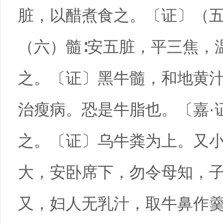
脏，以醋煮食之。〔证〕（五
（六）髓∶安五脏，平三焦，
之。〔证〕黑牛髓，和地黄
治瘦病。恐是牛脂也。〔嘉·
之。〔证〕乌牛粪为上。又
大，安卧席下，勿令母知，
又，妇人无乳汁，取牛鼻作