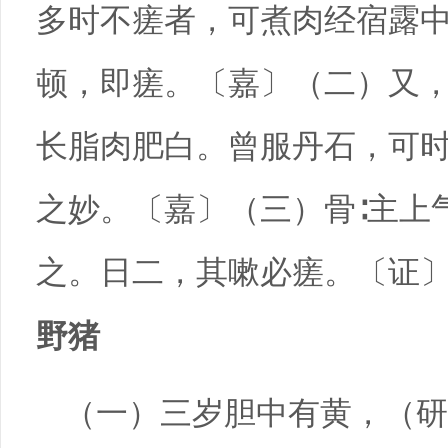
多时不瘥者，可煮肉经宿露
顿，即瘥。〔嘉〕（二）又
长脂肉肥白。曾服丹石，可
之妙。〔嘉〕（三）骨∶主上
之。日二，其嗽必瘥。〔证
野猪
（一）三岁胆中有黄，（研