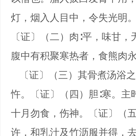
灯，烟入人目中，令失光明
〔证〕（二）肉∶平，味甘，
腹中有积聚寒热者，食熊肉
〔证〕（三）其骨煮汤浴之
忤。〔证〕（四）胆∶寒。主
十月勿食，伤神。〔证〕（
许，和乳汁及竹沥服并得，