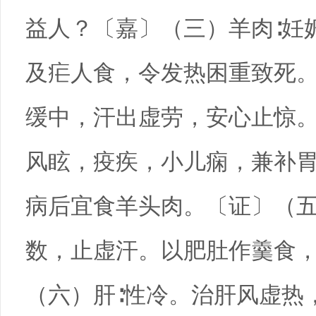
益人？〔嘉〕（三）羊肉∶妊
及疟人食，令发热困重致死。
缓中，汗出虚劳，安心止惊
风眩，疫疾，小儿痫，兼补
病后宜食羊头肉。〔证〕（五
数，止虚汗。以肥肚作羹食，
（六）肝∶性冷。治肝风虚热