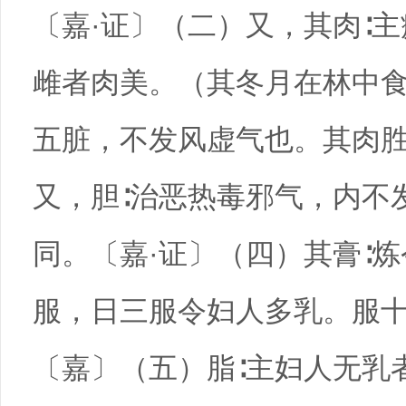
〔嘉·证〕（二）又，其肉∶
雌者肉美。（其冬月在林中
五脏，不发风虚气也。其肉胜
又，胆∶治恶热毒邪气，内不
同。〔嘉·证〕（四）其膏∶
服，日三服令妇人多乳。服
〔嘉〕（五）脂∶主妇人无乳