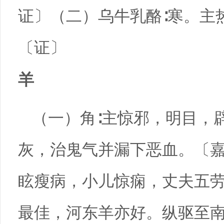
证〕（二）乌牛乳酪∶寒。主
〔证〕
羊
（一）角∶主惊邪，明目，
灰，治鬼气并漏下恶血。〔嘉
眩瘦病，小儿惊痫，丈夫五
最佳，河东羊亦好。纵驱至