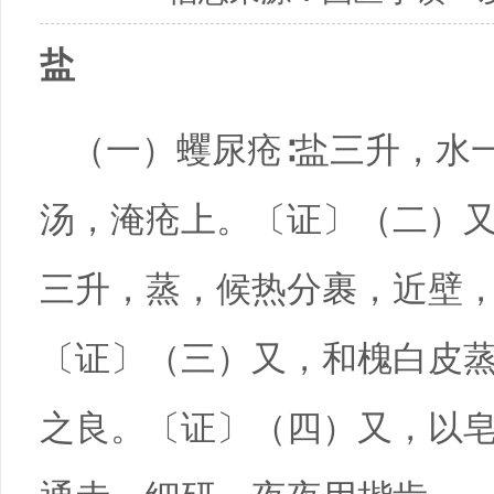
盐
（一）蠼尿疮∶盐三升，水
汤，淹疮上。〔证〕（二）又
三升，蒸，候热分裹，近壁
〔证〕（三）又，和槐白皮
之良。〔证〕（四）又，以