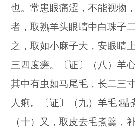
也。常患眼痛涩，不能视物
者，取熟羊头眼睛中白珠子
之，取如小麻子大，安眼睛
三四度瘥。〔证〕（八）羊心
其中有虫如马尾毛，长二三
人痢。〔证〕（九）羊毛∶醋
（十）又，取皮去毛煮羹，