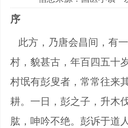
序
此方，乃唐会昌间，有
村，貌甚古，年百四五十
村氓有彭叟者，常常往来
耕。一日，彭之子，升木
肱，呻吟不绝。彭诉于道