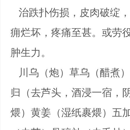
治跌扑伤损，皮肉破绽
痈烂坏，疼痛至甚。或劳
肿生力。
川乌（炮）草乌（醋煮
归（去芦头，酒浸一宿，
煨）黄姜（湿纸裹煨）五