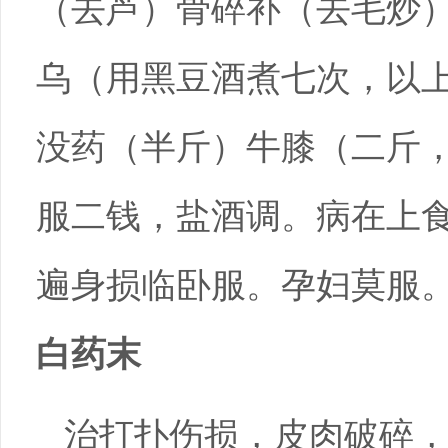
（去芦）骨碎补（去毛炒
乌（用黑豆酒煮七次，以
没药（半斤）牛膝（二斤
服二钱，盐酒调。病在上
遍身损临卧服。孕妇莫服
白药末
治打扑伤损，皮肉破碎