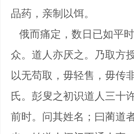
品药，亲制以饵。
俄而痛定，数日已如平
众。道人亦厌之。乃取方
以无苟取，毋轻售，毋传
氏。彭叟之初识道人三十
前时。问其姓名；曰蔺道