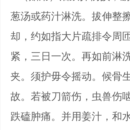
葱汤或药汁淋洗。拔伸整
却，约如指大片疏排令周
紧，三日一次。再如前淋
夹。须护毋令摇动。候骨
故。若被刀箭伤，虫兽伤
跌磕肿痛。并用姜汁，和