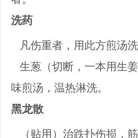
洗药
凡伤重者，用此方煎汤
生葱（切断，一本用生
味煎汤，温热淋洗。
黑龙散
（贴用）治跌扑伤损，