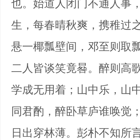
也。始道人闭门不通人事
生，每春晴秋爽，携稚过
悬一椰瓢壁间，邓至则取
二人皆谈笑竟晷。醉则高歌
学成无用着；山中乐，山
同君酌，醉卧草庐谁唤觉
日出穿林薄。彭朴不知所