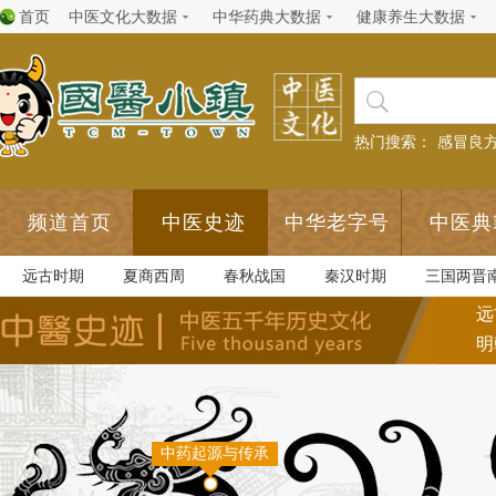
首页
中医文化大数据
中华药典大数据
健康养生大数据
热门搜索：
感冒良
频道首页
中医史迹
中华老字号
中医典
远古时期
夏商西周
春秋战国
秦汉时期
三国两晋
远
明
中药起源与传承