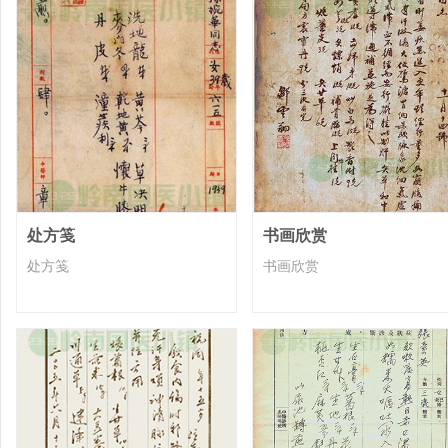
处方笺
书画欣赏
处方笺
书画欣赏