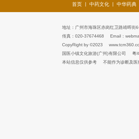
|
|
首页
中药文化
中华药典
地址：广州市海珠区赤岗红卫路靖晖街6
传真：020-37674468
Email：webmai
CopyRight by ©2023
www.tcm360.c
国医小镇文化旅游(广州)有限公司
粤I
本站信息仅供参考
不能作为诊断及医