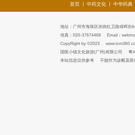
|
|
首页
中药文化
中华药典
地址：广州市海珠区赤岗红卫路靖晖街6
传真：020-37674468
Email：webmai
CopyRight by ©2023
www.tcm360.c
国医小镇文化旅游(广州)有限公司
粤I
本站信息仅供参考
不能作为诊断及医