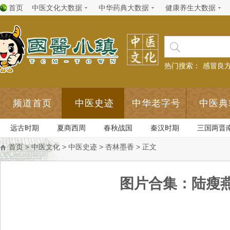
首页
中医文化大数据
中华药典大数据
健康养生大数据
热门搜索：
感冒良
频道首页
中医史迹
中华老字号
中医典
远古时期
夏商西周
春秋战国
秦汉时期
三国两晋
首页
>
中医文化
>
中医史迹
>
杏林墨香
> 正文
图片合集：陆瘦