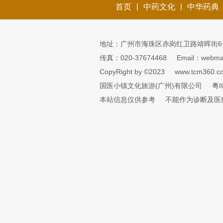
|
|
首页
中药文化
中华药典
地址：广州市海珠区赤岗红卫路靖晖街6
传真：020-37674468
Email：webmai
CopyRight by ©2023
www.tcm360.c
国医小镇文化旅游(广州)有限公司
粤I
本站信息仅供参考
不能作为诊断及医