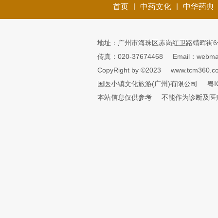
|
|
首页
中药文化
中华药典
地址：广州市海珠区赤岗红卫路靖晖街6
传真：020-37674468
Email：webmai
CopyRight by ©2023
www.tcm360.c
国医小镇文化旅游(广州)有限公司
粤I
本站信息仅供参考
不能作为诊断及医